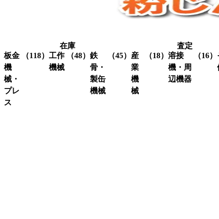
在庫
査定
板金
（118）
工作
（48）
鉄
（45）
産
（18）
溶接
（16）
機
機械
骨・
業
機・周
械・
製缶
機
辺機器
プレ
機械
械
グ
（3）
ラ
ス
溶接
（16）
イ
機・
ア
（4）
ク
（3）
ン
関連
イ
レ
コ
（10）
ダ
機器
ア
ー
ー
ー
ン
ン
ナ
ワ
関
研
（1）
ー
ー
係
削
シ
カ
機
ャ
ス
（3）
ー
ー
ク
研
（6）
ビ
（4）
リ
磨
シ
（18）
ー
ュ
機
ャ