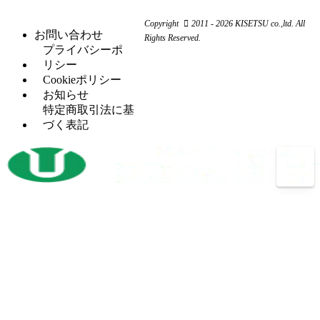
ム
ー
ー
旋
（11）
ワ
コ
リ
Copyright
2011 - 2026 KISETSU co.,ltd. All
盤
ー
ン
お問い合わせ
ン
Rights Reserved.
フ
（6）
カ
プ
プライバシーポ
グ
ラ
ー
レ
リシー
セッ
（5）
イ
ッ
Cookieポリシー
H
（5）
トプ
ス
サ
お知らせ
鋼
レス
盤
ー
特定商取引法に基
穴
タ
（12）
づく表記
マ
（4）
あ
レ
（2）
レ
シ
け
シ
ッ
ニ
加
プ
ト
ン
工
ロ
パ
グ
機
コ
ン
セ
ン
開
（3）
チ
ン
プ
先
プ
タ
レ
加
レ
ー
ッ
工
ス
サ
ボ
（14）
機
バリ
（4）
ー
ー
反
（1）
取り
ル
射
（1）
転
機
盤
出
機