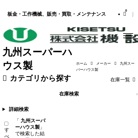
0
板金・工作機械、販売・買取・メンテナンス
九州スーパーハ
ウス製
ホーム
メーカー
九州スー
パーハウス製
カテゴリから探す
在庫一覧
板金機械・プレス
（118）
工作機械
在庫検索
詳細検索
「
九州スーパ
ーハウス製
」
す
で検索した結
べ