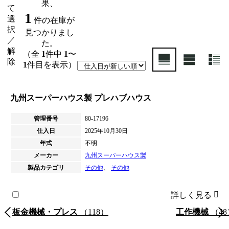
果、
て
1
選
件の在庫が
択
見つかりまし
／
た。
解
（全
1
件中
1
〜
除
1
件目を表示）
九州スーパーハウス製 プレハブハウス
管理番号
80-17196
仕入日
2025年10月30日
年式
不明
メーカー
九州スーパーハウス製
製品カテゴリ
その他
、
その他
詳しく見る
板金機械・プレス
（118）
工作機械
（48