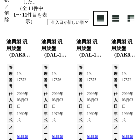
した。
／
（全
11
件中
解
1
〜
11
件目を表
除
示）
池貝製 汎
池貝製 汎
池貝製 汎
池貝製 汎
用旋盤
用旋盤
用旋盤
用旋盤
（DAK80
（DAL-100
（DAL-100
（DAK80
／1969年
／1972年
／1969年
／1966年
式）
管
式）
管
式）
管
式）
管
理
19-
理
19-
理
19-
理
19-
番
17573
番
17576
番
17575
番
17572
号
号
号
号
仕
2026年
仕
2026年
仕
2026年
仕
2026年
入
08月03
入
08月03
入
08月03
入
08月03
日
日
日
日
日
日
日
日
年
1969年
年
1972年
年
1969年
年
1966年
式
式
式
式
式
式
式
式
メ
メ
メ
メ
ー
ー
ー
ー
池貝製
池貝製
池貝製
池貝製