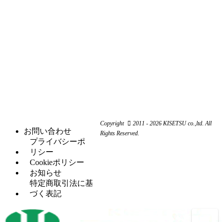
機・
ア
（4）
ク
（3）
ン
関連
イ
レ
コ
（10）
ダ
機器
ア
ー
ー
ー
ン
ン
ナ
ワ
関
研
（1）
ー
ー
係
削
シ
カ
機
ャ
ス
（3）
ー
ー
ク
研
（6）
ビ
（4）
リ
磨
シ
（18）
ー
ュ
機
ャ
ム
ー
ー
旋
（11）
ワ
コ
リ
Copyright
2011 - 2026 KISETSU co.,ltd. All
盤
ー
ン
お問い合わせ
ン
Rights Reserved.
フ
（6）
カ
プ
プライバシーポ
グ
ラ
ー
レ
リシー
セッ
（5）
イ
ッ
Cookieポリシー
H
（5）
トプ
ス
サ
お知らせ
鋼
レス
盤
ー
特定商取引法に基
穴
タ
（12）
づく表記
マ
（4）
あ
レ
（2）
レ
シ
け
シ
ッ
ニ
加
プ