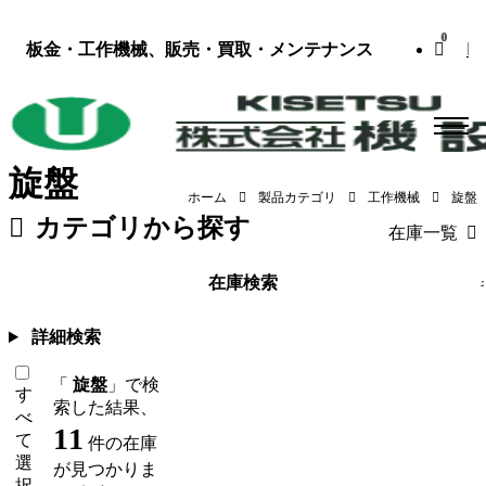
0
板金・工作機械、販売・買取・メンテナンス
旋盤
ホーム
製品カテゴリ
工作機械
旋盤
カテゴリから探す
在庫一覧
板金機械・プレス
（118）
工作機械
在庫検索
詳細検索
「
旋盤
」で検
す
索した結果、
べ
11
て
件の在庫
選
が見つかりま
択