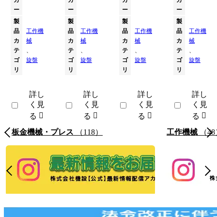
カ
カ
カ
カ
ー
ー
ー
ー
製
製
製
製
品
工作機
品
工作機
品
工作機
品
工作機
カ
械
カ
械
カ
械
カ
械
テ
、
テ
、
テ
、
テ
、
ゴ
旋盤
ゴ
旋盤
ゴ
旋盤
ゴ
旋盤
リ
リ
リ
リ
詳し
詳し
詳し
詳し
く見
く見
く見
く見
る
る
る
る
板金機械・プレス
（118）
工作機械
（48