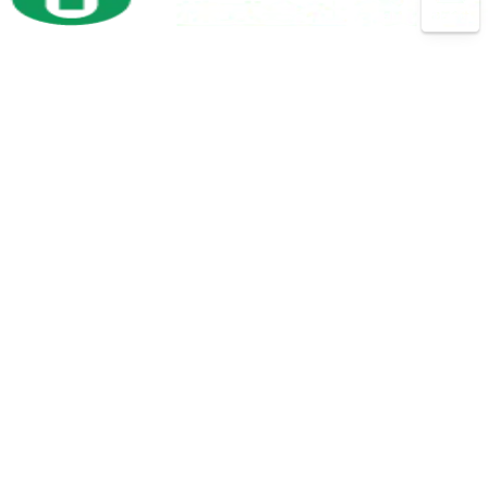
ト
ン
工
ロ
パ
グ
機
コ
ン
セ
ン
開
（3）
チ
ン
プ
先
プ
タ
レ
加
レ
ー
ッ
工
ス
サ
ボ
（14）
機
バリ
（4）
ー
ー
反
（1）
取り
ル
射
（1）
転
機
盤
出
機
プ
（13）
成
放
（3）
バ
（26）
レ
型
電
ン
ス
機
加
ド
工
プ
（40）
フ
（9）
ソ
機
レ
ォ
ー
ス
ー
形
（1）
ブ
ク
鋼
レ
リ
加
ー
フ
工
キ
ト
機