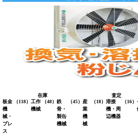
在庫
査定
板金
（118）
工作
（48）
鉄
（45）
産
（18）
溶接
（16）
機
機械
骨・
業
機・周
械・
製缶
機
辺機器
プレ
機械
械
グ
（3）
ラ
ス
溶接
（16）
イ