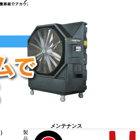
メンテナンス
7）
製
品