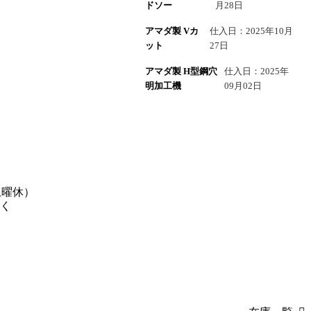
ドソー
月28日
アマダ製 Vカ
仕入日：2025年10月
ット
27日
アマダ製 H型鋼穴
仕入日：2025年
明加工機
09月02日
土曜休）
く