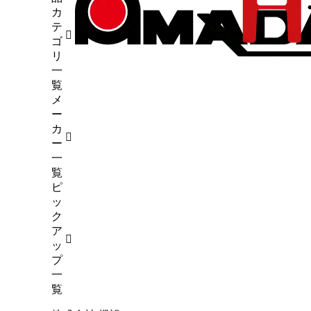
9）
カ
断機
（1）
テ
4）
ゴ
6）
リ
（5）
一
試験
（7）
覧
メ
45）
ー
カ
ー
一
覧
ピ
ッ
ク
ア
ッ
プ
一
覧