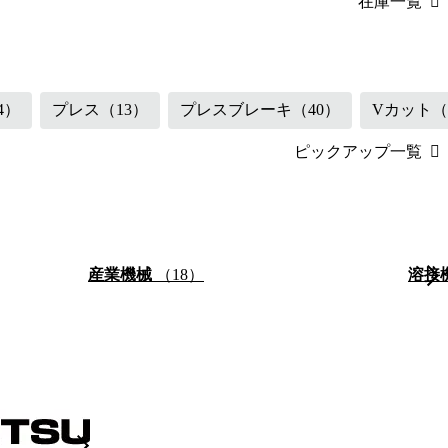
在庫一覧
（45）
産業機械
（18
4）
プレス
（13）
プレスブレーキ
（40）
Vカット
（
ピックアップ一覧
産業機械
（18）
溶接