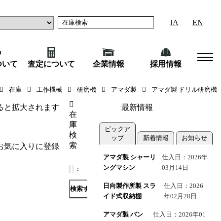
JA
EN
ついて
査定について
企業情報
採用情報
50／2007年式）
在庫
工作機械
研磨機
アマダ製
アマダ製 ドリル研磨機
ると拡大されます
最新情報
在
庫
ピックア
検
ップ
新着情報
お知らせ
索
お気に入りに登録
アマダ製 シャーリ
仕入日：2026年
ングマシン
03月14日
日向製作所製 スラ
仕入日：2026
検索する
イド式収納棚
年02月28日
アマダ製 バン
仕入日：2026年01