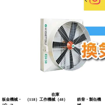
在庫
板金機械・
（118）
工作機械
（48）
鉄骨・製缶機