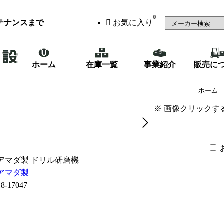
0
テナンスまで
お気に入り
ホーム
在庫一覧
事業紹介
販売に
アマダ製 ドリル研磨機（NCDP-
ホーム
※ 画像クリックす
アマダ製 ドリル研磨機
アマダ製
18-17047