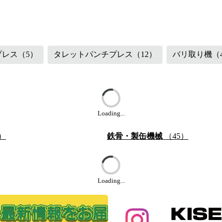
（48）
鉄骨・製缶機械
（87）
プレス
（5）
タレットパンチプレス
（12）
バリ取り機
（
Loading...
）
鉄骨・製缶機械
（45）
Loading...