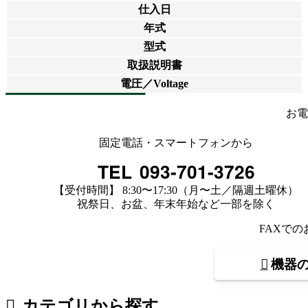
仕入日
年式
型式
取扱説明書
電圧／Voltage
お電
固定電話・スマートフォンから
TEL
093-701-3726
【受付時間】 8:30〜17:30（月〜土／隔週土曜休）
祝祭日、お盆、年末年始など一部を除く
FAXで
機器
カテゴリから探す