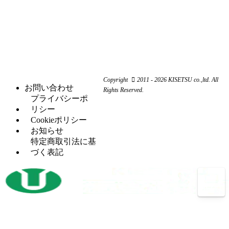
ー
係
削
シ
カ
機
ャ
ス
（3）
ー
ー
ク
研
（6）
ビ
（4）
リ
磨
シ
（18）
ー
ュ
機
ャ
ム
ー
ー
旋
（11）
ワ
コ
リ
Copyright
2011 - 2026 KISETSU co.,ltd. All
盤
ー
ン
お問い合わせ
ン
Rights Reserved.
フ
（6）
カ
プ
プライバシーポ
グ
ラ
ー
レ
リシー
セッ
（5）
イ
ッ
Cookieポリシー
H
（5）
トプ
ス
サ
お知らせ
鋼
レス
盤
ー
特定商取引法に基
穴
タ
（12）
づく表記
マ
（4）
あ
レ
（2）
レ
シ
け
シ
ッ
ニ
加
プ
ト
ン
工
ロ
パ
グ
機
コ
ン
セ
ン
開
（3）
チ
ン
プ
先
プ