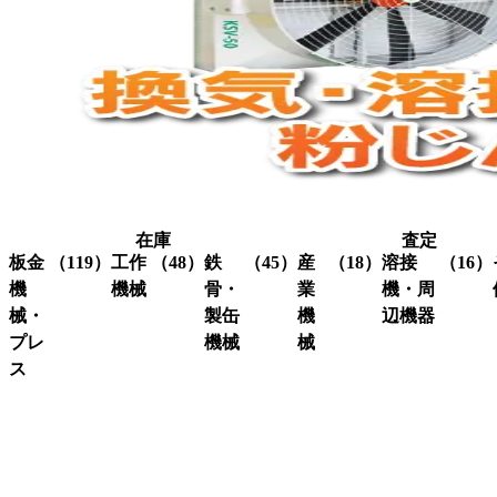
在庫
査定
板金
（119）
工作
（48）
鉄
（45）
産
（18）
溶接
（16）
機
機械
骨・
業
機・周
械・
製缶
機
辺機器
プレ
機械
械
グ
（3）
ラ
ス
溶接
（16）
イ
機・
ア
（4）
ク
（3）
ン
関連
イ
レ
コ
（10）
ダ
機器
ア
ー
ー
ー
ン
ン
ナ
ワ
関
研
（1）
ー