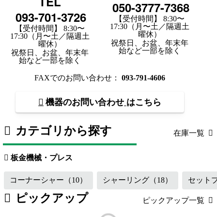
TEL
050-3777-7368
093-701-3726
【受付時間】 8:30〜
17:30（月〜土／隔週土
【受付時間】 8:30〜
曜休）
17:30（月〜土／隔週土
祝祭日、お盆、年末年
曜休）
始など一部を除く
祝祭日、お盆、年末年
始など一部を除く
FAXでのお問い合わせ：
093-791-4606
機器のお問い合わせ
はこちら
カテゴリから探す
在庫一覧
板金機械・プレス
（119）
工作機械
板金機械・プレス
コーナーシャー
（10）
シャーリング
（18）
セット
ピックアップ
ピックアップ一覧