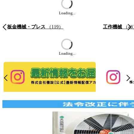
Loading...
板金機械・プレス
（119）
工作機械
（48
Loading...