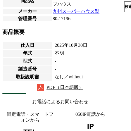
商品名
ブハウス
検
メーカー
九州スーパーハウス製
管理番号
80-17196
商品概要
仕入日
2025年10月30日
年式
不明
型式
-
製造番号
-
取扱説明書
なし／without
PDF（日本語版）
お電話によるお問い合わせ
固定電話・スマートフ
050IP電話から
ォンから
IP