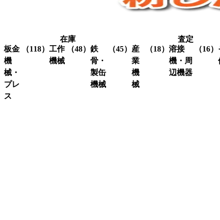
在庫
査定
板金
（118）
工作
（48）
鉄
（45）
産
（18）
溶接
（16）
機
機械
骨・
業
機・周
械・
製缶
機
辺機器
プレ
機械
械
グ
（3）
ラ
ス
溶接
（16）
イ
機・
ア
（4）
ク
（3）
ン
関連
イ
レ
コ
（10）
ダ
機器
ア
ー
ー
ー
ン
ン
ナ
ワ
関
研
（1）
ー
ー
係
削
シ
カ
機
ャ
ス
（3）
ー
ー
ク
研
（6）
ビ
（4）
リ
磨
シ
（18）
ー
ュ
機
ャ
ム
ー
ー