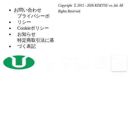
旋
（11）
ワ
コ
リ
Copyright
2011 - 2026 KISETSU co.,ltd. All
盤
ー
ン
お問い合わせ
ン
Rights Reserved.
フ
（6）
カ
プ
プライバシーポ
グ
ラ
ー
レ
リシー
セッ
（5）
イ
ッ
Cookieポリシー
H
（5）
トプ
ス
サ
お知らせ
鋼
レス
盤
ー
特定商取引法に基
穴
タ
（12）
づく表記
マ
（4）
あ
レ
（2）
レ
シ
け
シ
ッ
ニ
加
プ
ト
ン
工
ロ
パ
グ
機
コ
ン
セ
ン
開
（3）
チ
ン
プ
先
プ
タ
レ
加
レ
ー
ッ
工
ス
サ
ボ
（14）
機
バリ
（4）
ー
ー
反
（1）
取り
ル
射
（1）
転
機
盤
出
機
プ
（13）