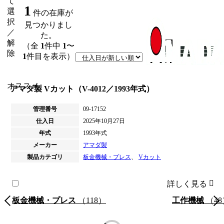
て
1
選
件の在庫が
択
見つかりまし
／
た。
解
（全
1
件中
1
〜
除
1
件目を表示）
オススメ
アマダ製 Vカット（V-4012／1993年式）
管理番号
09-17152
仕入日
2025年10月27日
年式
1993年式
メーカー
アマダ製
製品カテゴリ
板金機械・プレス
、
Vカット
詳しく見る
板金機械・プレス
（118）
工作機械
（48