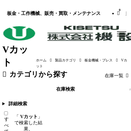
0
板金・工作機械、販売・買取・メンテナンス
Vカッ
ト
ホーム
製品カテゴリ
板金機械・プレス
Vカ
ット
カテゴリから探す
在庫一覧
板金機械・プレス
（118）
工作機械
在庫検索
詳細検索
「
Vカット
」
す
で検索した結
べ
果、