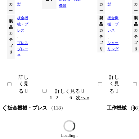
カ
製
カ
製
カ
機器
ー
ー
ー
板金機
製
板金機
製
製
械・プ
品
械・プ
品
品
レス
カ
レス
カ
カ
、
テ
、
テ
テ
プレス
ゴ
シャー
ゴ
ゴ
ブレー
リ
リング
リ
リ
キ
詳し
詳し
く見
く見
る
詳しく見る
る
次へ »
1
2
...
6
板金機械・プレス
（118）
工作機械
（48
Loading...