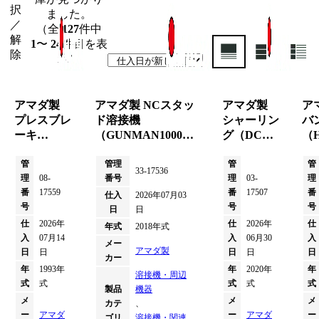
択
ました。
／
（全
127
件中
解
1
〜
24
件目を表
除
示）
アマダ製
アマダ製 NCスタッ
アマダ製
ア
プレスブレ
ド溶接機
シャーリン
バ
ーキ
（GUNMAN1000Ⅱ
グ（DCT-
（H
（RG100S
／2018年式）
3065／2020
／1
／1993年
管
管理
年式）
管
式
管
33-17536
理
08-
番号
理
03-
理
式）
番
17559
番
17507
番
仕入
2026年07月03
号
号
号
日
日
仕
2026年
仕
2026年
仕
年式
2018年式
入
07月14
入
06月30
入
メー
アマダ製
日
日
日
日
日
カー
年
1993年
年
2020年
年
溶接機・周辺
式
式
式
式
式
製品
機器
メ
メ
メ
カテ
、
ー
アマダ
ー
アマダ
ー
ゴリ
溶接機・関連