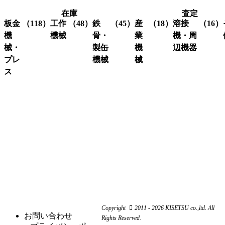
在庫
査定
板金
（118）
工作
（48）
鉄
（45）
産
（18）
溶接
（16）
機
機械
骨・
業
機・周
械・
製缶
機
辺機器
プレ
機械
械
グ
（3）
ラ
ス
溶接
（16）
イ
機・
ア
（4）
ク
（3）
ン
関連
イ
レ
コ
（10）
ダ
機器
ア
ー
ー
ー
ン
ン
ナ
ワ
関
研
（1）
ー
ー
係
削
シ
カ
機
ャ
ス
（3）
ー
ー
ク
研
（6）
ビ
（4）
リ
磨
シ
（18）
ー
ュ
機
ャ
ム
ー
ー
旋
（11）
ワ
コ
リ
Copyright
2011 - 2026 KISETSU co.,ltd. All
盤
ー
ン
お問い合わせ
ン
Rights Reserved.
フ
（6）