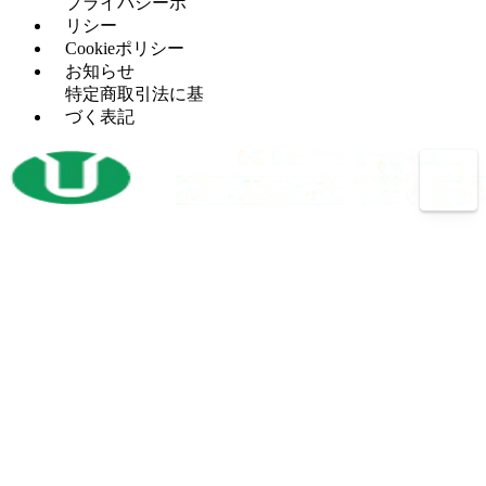
カ
プ
プライバシーポ
グ
ラ
ー
レ
リシー
セッ
（5）
イ
ッ
Cookieポリシー
H
（5）
トプ
ス
サ
お知らせ
鋼
レス
盤
ー
特定商取引法に基
穴
タ
（12）
づく表記
マ
（4）
あ
レ
（2）
レ
シ
け
シ
ッ
ニ
加
プ
ト
ン
工
ロ
パ
グ
機
コ
ン
セ
ン
開
（3）
チ
ン
プ
先
プ
タ
レ
加
レ
ー
ッ
工
ス
サ
ボ
（14）
機
バリ
（4）
ー
ー
反
（1）
取り
ル
射
（1）
転
機
盤
出
機
プ
（13）
成
放
（3）
バ
（26）
レ
型
電
ン
ス
機
加