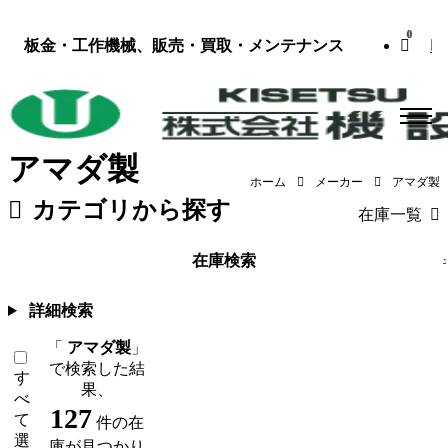
0
板金・工作機械、販売・買取・メンテナンス
アマダ製
ホーム
メーカー
アマダ製
カテゴリから探す
在庫一覧
板金機械・プレス
（118）
工作機械
在庫検索
詳細検索
「
アマダ製
」
で検索した結
す
果、
べ
127
て
件の在
選
庫が見つかり