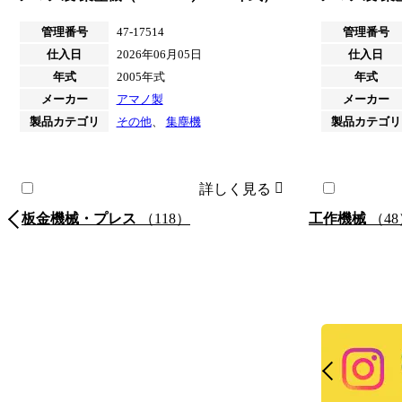
管理番号
47-17514
管理番号
仕入日
2026年06月05日
仕入日
年式
2005年式
年式
メーカー
アマノ製
メーカー
製品カテゴリ
その他
、
集塵機
製品カテゴリ
詳しく見る
板金機械・プレス
（118）
工作機械
（48