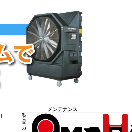
メンテナンス
7）
製
品
9）
カ