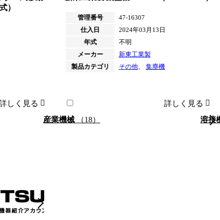
年式）
管理番号
47-16307
仕入日
2024年03月13日
日
年式
不明
メーカー
新東工業製
製品カテゴリ
その他
、
集塵機
詳しく見る
詳しく見る
産業機械
（18）
溶接