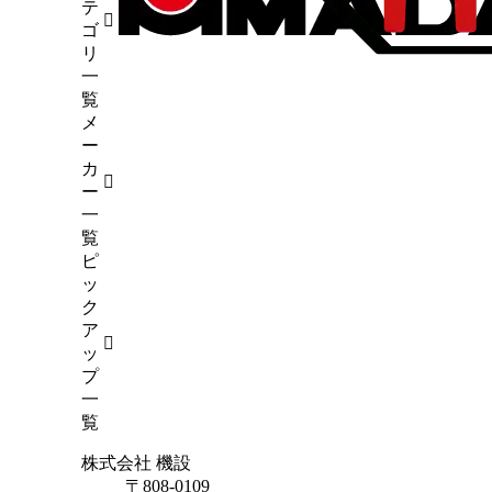
断機
（1）
テ
4）
ゴ
6）
リ
（5）
一
試験
（7）
覧
メ
45）
ー
カ
ー
一
覧
ピ
ッ
ク
ア
ッ
プ
一
覧
株式会社 機設
〒808-0109