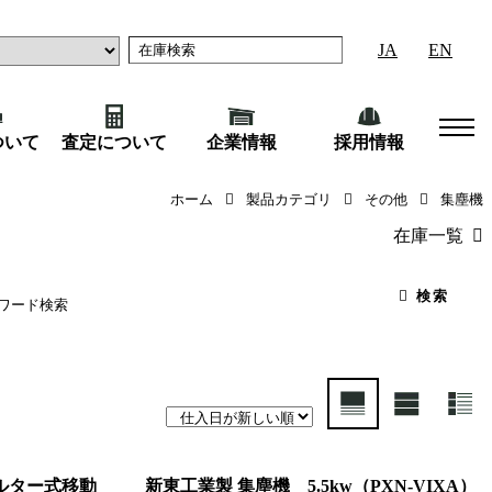
JA
EN
ついて
査定について
企業情報
採用情報
ホーム
製品カテゴリ
その他
集塵機
在庫一覧
（45）
産業機械
（18
検索
ルター式移動
新東工業製 集塵機 5.5kw（PXN-VIXA）