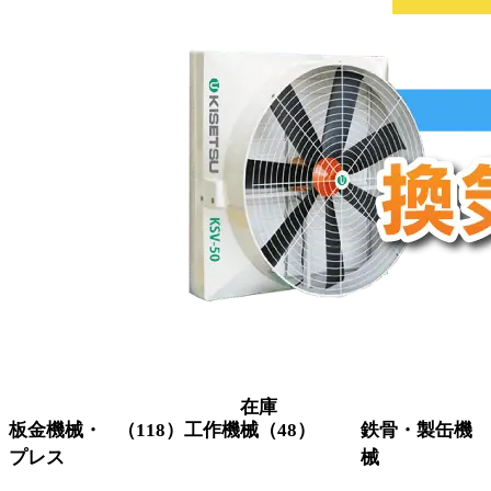
在庫
板金機械・
（118）
工作機械
（48）
鉄骨・製缶機
プレス
械
グラインダー
（3）