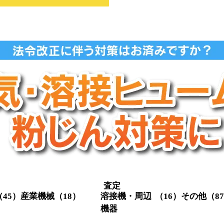
査定
（45）
産業機械
（18）
溶接機・周辺
（16）
その他
（8
機器
クレーン関係
（3）
定盤
（1