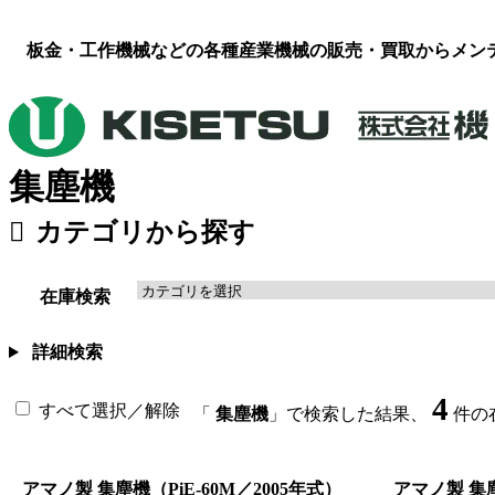
板金・工作機械などの各種産業機械の販売・買取からメン
集塵機
カテゴリから探す
板金機械・プレス
（118）
工作機械
溶接機・周辺機器
（16）
その他
在庫検索
詳細検索
4
すべて選択／解除
「
集塵機
」で検索した結果、
件の
アマノ製 集塵機（PiE-60M／2005年式）
アマノ製 集塵