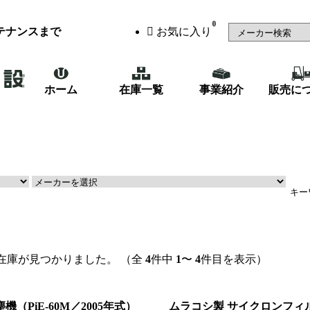
0
テナンスまで
お気に入り
ホーム
在庫一覧
事業紹介
販売に
（48）
鉄骨・製缶機械
（87）
在庫が見つかりました。
（全
4
件中
1
〜
4
件目を表示）
機（PiE-60M／2005年式）
ムラコシ製 サイクロンフィ