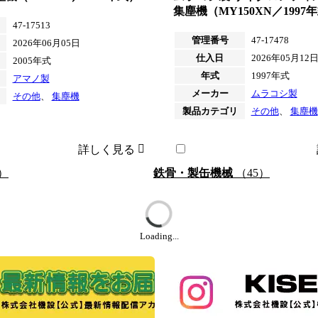
集塵機（MY150XN／1997
47-17513
管理番号
47-17478
2026年06月05日
仕入日
2026年05月12
2005年式
年式
1997年式
アマノ製
メーカー
ムラコシ製
その他
、
集塵機
製品カテゴリ
その他
、
集塵機
詳しく見る
）
鉄骨・製缶機械
（45）
Loading...