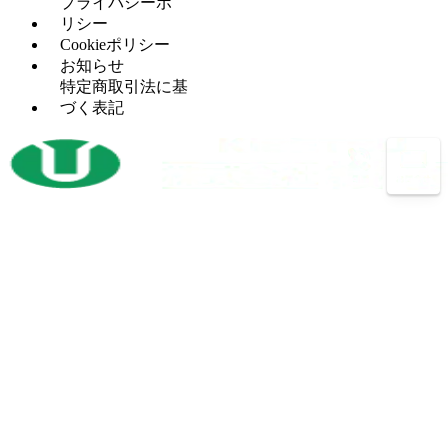
カ
プ
プライバシーポ
グ
ラ
ー
レ
リシー
セッ
（5）
イ
ッ
Cookieポリシー
H
（5）
トプ
ス
サ
お知らせ
鋼
レス
盤
ー
特定商取引法に基
穴
タ
（12）
づく表記
マ
（4）
あ
レ
（2）
レ
シ
け
シ
ッ
ニ
加
プ
ト
ン
工
ロ
パ
グ
機
コ
ン
セ
ン
開
（3）
チ
ン
プ
先
プ
タ
レ
加
レ
ー
ッ
工
ス
サ
ボ
（14）
機
バリ
（4）
ー
ー
反
（1）
取り
ル
射
（1）
転
機
盤
出
機
プ
（13）
成
放
（3）
バ
（26）
レ
型
電
ン
ス
機
加