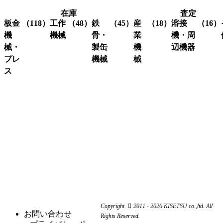
在庫
査定
板金
（118）
工作
（48）
鉄
（45）
産
（18）
溶接
（16）
機
機械
骨・
業
機・周
械・
製缶
機
辺機器
プレ
機械
械
グ
（3）
ラ
ス
溶接
（16）
イ
機・
ア
（4）
ク
（3）
ン
関連
イ
レ
コ
（10）
ダ
機器
ア
ー
ー
ー
ン
ン
ナ
ワ
関
研
（1）
ー
ー
係
削
シ
カ
機
ャ
ス
（3）
ー
ー
ク
研
（6）
ビ
（4）
リ
磨
シ
（18）
ー
ュ
機
ャ
ム
ー
ー
旋
（11）
ワ
コ
リ
Copyright
2011 - 2026 KISETSU co.,ltd. All
盤
ー
ン
お問い合わせ
ン
Rights Reserved.
フ
（6）