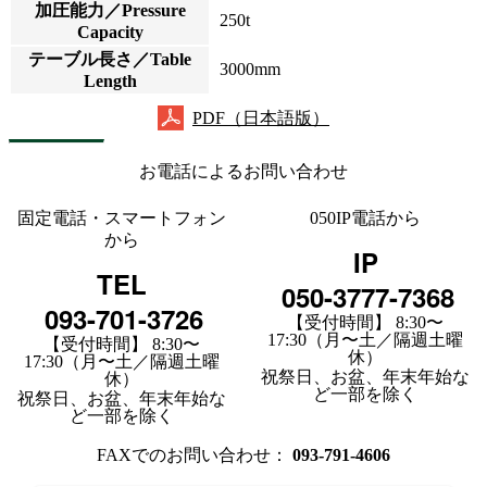
加圧能力／Pressure
250t
Capacity
テーブル長さ／Table
3000mm
Length
PDF（日本語版）
お電話によるお問い合わせ
固定電話・スマートフォン
050IP電話から
から
IP
TEL
050-3777-7368
093-701-3726
【受付時間】 8:30〜
17:30（月〜土／隔週土曜
【受付時間】 8:30〜
休）
17:30（月〜土／隔週土曜
祝祭日、お盆、年末年始な
休）
ど一部を除く
祝祭日、お盆、年末年始な
ど一部を除く
FAXでのお問い合わせ：
093-791-4606