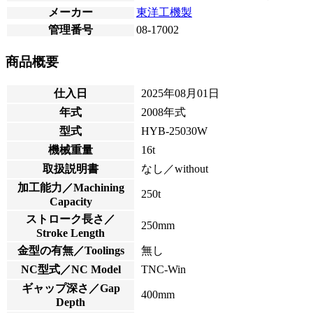
メーカー
東洋工機製
管理番号
08-17002
商品概要
仕入日
2025年08月01日
年式
2008年式
型式
HYB-25030W
機械重量
16t
取扱説明書
なし／without
加工能力／Machining
250t
Capacity
ストローク長さ／
250mm
Stroke Length
金型の有無／Toolings
無し
NC型式／NC Model
TNC-Win
ギャップ深さ／Gap
400mm
Depth