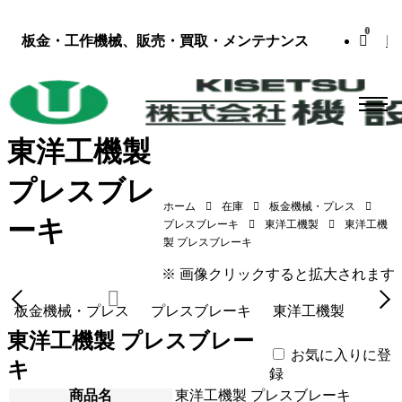
0
板金・工作機械、販売・買取・メンテナンス
東洋工機製
プレスブレ
ホーム
在庫
板金機械・プレス
ーキ
プレスブレーキ
東洋工機製
東洋工機
東洋工機製 プレスブレーキ（HYB-25030W／2008年式）
製 プレスブレーキ
※ 画像クリックすると拡大されます
板金機械・プレス
プレスブレーキ
東洋工機製
東洋工機製 プレスブレー
お気に入りに登
キ
録
商品名
東洋工機製 プレスブレーキ