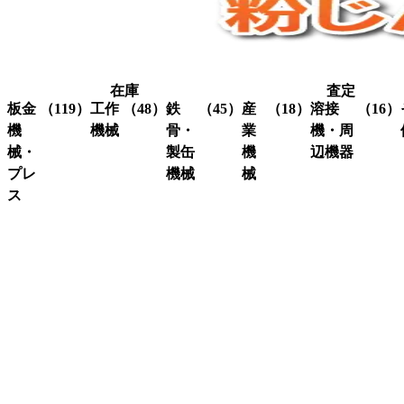
在庫
査定
板金
（119）
工作
（48）
鉄
（45）
産
（18）
溶接
（16）
機
機械
骨・
業
機・周
械・
製缶
機
辺機器
プレ
機械
械
グ
（3）
ラ
ス
溶接
（16）
イ
機・
ア
（4）
ク
（3）
ン
関連
イ
レ
コ
（10）
ダ
機器
ア
ー
ー
ー
ン
ン
ナ
ワ
関
研
（1）
ー
ー
係
削
シ
カ
機
ャ
ス
（3）
ー
ー
ク
研
（6）
ビ
（4）
リ
磨
シ
（18）
ー
ュ
機
ャ