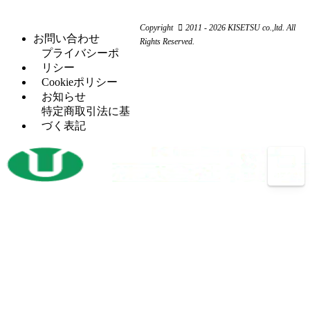
ム
ー
ー
旋
（11）
ワ
コ
リ
Copyright
2011 - 2026 KISETSU co.,ltd. All
盤
ー
ン
お問い合わせ
ン
Rights Reserved.
フ
（6）
カ
プ
プライバシーポ
グ
ラ
ー
レ
リシー
セッ
（5）
イ
ッ
Cookieポリシー
H
（5）
トプ
ス
サ
お知らせ
鋼
レス
盤
ー
特定商取引法に基
穴
タ
（12）
づく表記
マ
（4）
あ
レ
（2）
レ
シ
け
シ
ッ
ニ
加
プ
ト
ン
工
ロ
パ
グ
機
コ
ン
セ
ン
開
（3）
チ
ン
プ
先
プ
タ
レ
加
レ
ー
ッ
工
ス
サ
ボ
（14）
機
バリ
（4）
ー
ー
反
（1）
取り
ル
射
（1）
転
機
盤