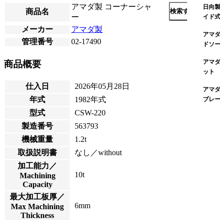
アマダ製 コーナーシャ
日向製
商品名
検索する
ー
イド
メーカー
アマダ製
アマダ
管理番号
02-17490
ドソ
アマダ
商品概要
ット
仕入日
2026年05月28日
アマダ
年式
1982年式
ブレ
型式
CSW-220
製造番号
563793
機械重量
1.2t
取扱説明書
なし／without
加工能力／
10t
Machining
Capacity
最大加工板厚／
6mm
Max Machining
Thickness