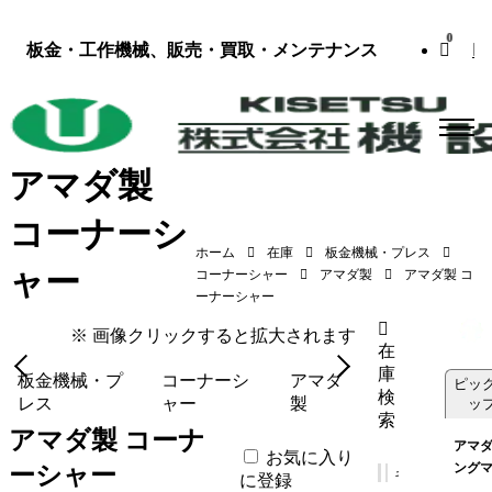
0
板金・工作機械、販売・買取・メンテナンス
アマダ製
コーナーシ
ホーム
在庫
板金機械・プレス
ャー
アマダ製 コーナーシャー（CSW-220／1982
コーナーシャー
アマダ製
アマダ製 コ
年式）
ーナーシャー
※ 画像クリックすると拡大されます
在
庫
板金機械・プ
コーナーシ
アマダ
ピッ
検
レス
ャー
製
ッ
索
アマダ製 コーナ
アマダ
お気に入り
ング
ーシャー
に登録