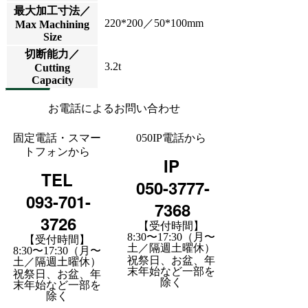
最大加工寸法／
220*200／50*100mm
Max Machining
Size
切断能力／
3.2t
Cutting
Capacity
お電話によるお問い合わせ
固定電話・スマー
050IP電話から
トフォンから
IP
TEL
050-3777-
093-701-
7368
3726
【受付時間】
8:30〜17:30（月〜
【受付時間】
土／隔週土曜休）
8:30〜17:30（月〜
祝祭日、お盆、年
土／隔週土曜休）
末年始など一部を
祝祭日、お盆、年
除く
末年始など一部を
除く