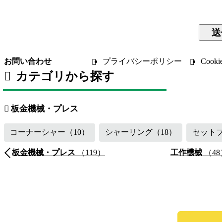
送
お問い合わせ
プライバシーポリシー
Coo
カテゴリから探す
板金機械・プレス
（119）
工作機械
溶接機・周辺機器
（16）
その他
板金機械・プレス
コーナーシャー
（10）
シャーリング
（18）
セット
板金機械・プレス
（119）
工作機械
（48