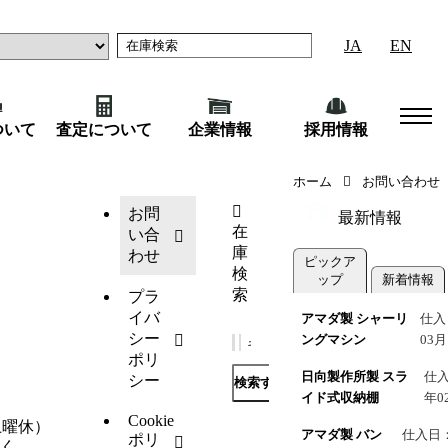
JA
EN
ついて
査定について
企業情報
採用情報
ホーム
お問い合わせ
お問
最新情報
在
い合
庫
わせ
ピックア
検
ップ
新着情報
索
プラ
イバ
アマダ製 シャーリ
仕入
シー
ングマシン
03月
ポリ
日向製作所製 スラ
仕入
シー
検索する
イド式収納棚
年0
Cookie
土曜休）
アマダ製 バン
仕入日：
ポリ
く