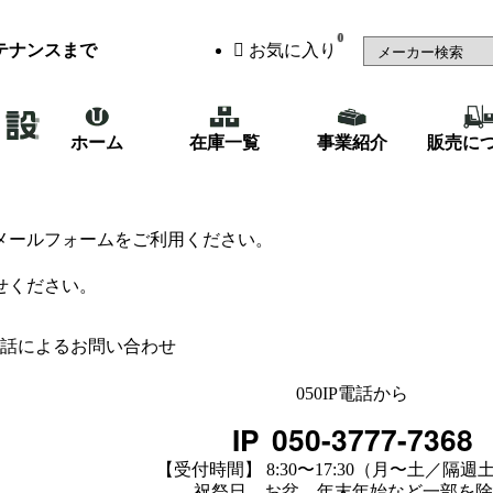
0
テナンスまで
お気に入り
ホーム
在庫一覧
事業紹介
販売に
メールフォームをご利用ください。
せください。
話によるお問い合わせ
050IP電話から
IP
050-3777-7368
【受付時間】 8:30〜17:30（月〜土／隔週
祝祭日、お盆、年末年始など一部を除