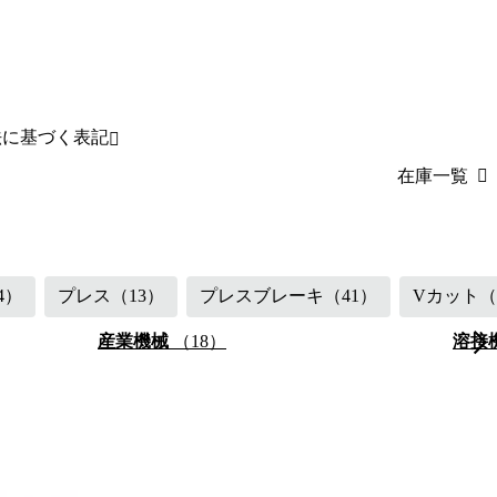
法に基づく表記
在庫一覧
（45）
産業機械
（18
4）
プレス
（13）
プレスブレーキ
（41）
Vカット
（
産業機械
（18）
溶接