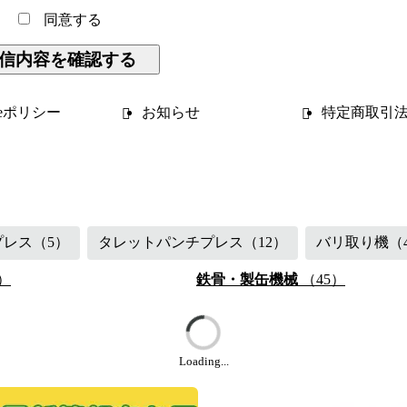
同意する
信内容を確認する
kieポリシー
お知らせ
特定商取引
（48）
鉄骨・製缶機械
（87）
プレス
（5）
タレットパンチプレス
（12）
バリ取り機
（
）
鉄骨・製缶機械
（45）
Loading...