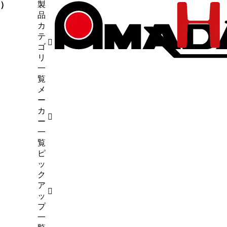
7）
製
品
9）
カ
断機
（1）
テ
4）
ゴ
6）
リ
（5）
一
試験
（7）
覧
メ
45）
ー
カ
ー
一
覧
ピ
ッ
ク
ア
ッ
プ
一