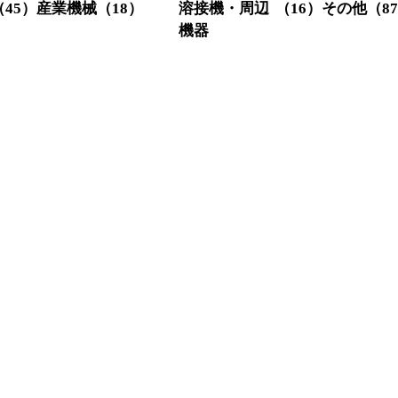
（45）
産業機械
（18）
溶接機・周辺
（16）
その他
（8
機器
クレーン関係
（3）
定盤
（1
スクリューコ
（3）
メタル切
（4）
溶接機・関
（16）
ンプレッサー
集塵機
（
連機器
レシプロコン
（2）
チラー
（
（4）
プレッサー
輸送機器
射出成型機
（1）
測定器・
（5）
フォークリフ
（9）
機
ト
その他
（
3）
26）
1）
1）