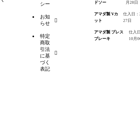
ドソー
月28日
シー
アマダ製 Vカ
仕入日：2
お知
ット
27日
らせ
アマダ製 プレス
仕入日
特定
ブレーキ
10月0
商取
引法
に基
づく
表記