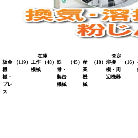
在庫
査定
板金
（119）
工作
（48）
鉄
（45）
産
（18）
溶接
（16）
機
機械
骨・
業
機・周
械・
製缶
機
辺機器
プレ
機械
械
グ
（3）
ラ
ス
溶接
（16）
イ
機・
ア
（4）
ク
（3）
ン
関連
イ
レ
コ
（10）
ダ
機器
ア
ー
ー
ー
ン
ン
ナ
ワ
関
研
（1）
ー
ー
係
削
シ