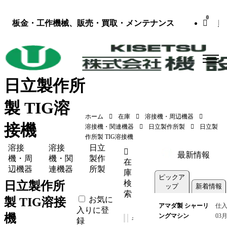
0
板金・工作機械、販売・買取・メンテナンス
日立製作所
製 TIG溶
ホーム
在庫
溶接機・周辺機器
接機
溶接機・関連機器
日立製作所製
日立製
作所製 TIG溶接機
溶接
溶接
日立
最新情報
機・周
機・関
製作
在
辺機器
連機器
所製
庫
ピックア
検
日立製作所
ップ
新着情報
索
お気に
製 TIG溶接
アマダ製 シャーリ
仕入
入りに登
機
ングマシン
03
録