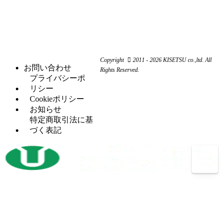
カ
機
ャ
ス
（3）
ー
ー
ク
研
（6）
ビ
（4）
リ
磨
シ
（18）
ー
ュ
機
ャ
ム
ー
ー
旋
（11）
ワ
コ
リ
Copyright
2011 - 2026 KISETSU co.,ltd. All
盤
ー
ン
お問い合わせ
ン
Rights Reserved.
フ
（6）
カ
プ
プライバシーポ
グ
ラ
ー
レ
リシー
セッ
（5）
イ
ッ
Cookieポリシー
H
（5）
トプ
ス
サ
お知らせ
鋼
レス
盤
ー
特定商取引法に基
穴
タ
（12）
づく表記
マ
（4）
あ
レ
（2）
レ
シ
け
シ
ッ
ニ
加
プ
ト
ン
工
ロ
パ
グ
機
コ
ン
セ
ン
開
（3）
チ
ン
プ
先
プ
タ
レ
加
レ
ー
ッ
工