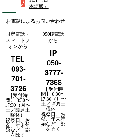
本語版）
お電話によるお問い合わせ
固定電話・
050IP電話
スマートフ
から
ォンから
IP
TEL
050-
093-
3777-
701-
7368
3726
【受付時
間】 8:30〜
【受付時
17:30（月〜
間】 8:30〜
土／隔週土
17:30（月〜
曜休）
土／隔週土
祝祭日、お
曜休）
盆、年末年
祝祭日、お
始など一部
盆、年末年
を除く
始など一部
を除く