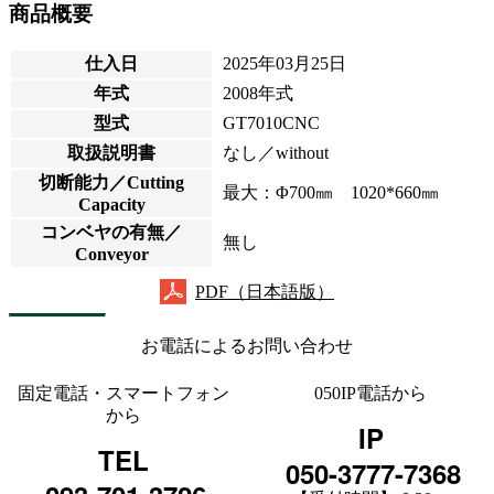
商品概要
仕入日
2025年03月25日
年式
2008年式
型式
GT7010CNC
取扱説明書
なし／without
切断能力／Cutting
最大：Φ700㎜ 1020*660㎜
Capacity
コンベヤの有無／
無し
Conveyor
PDF（日本語版）
お電話によるお問い合わせ
固定電話・スマートフォン
050IP電話から
から
IP
TEL
050-3777-7368