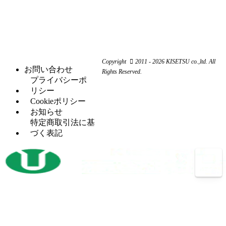
カ
機
ャ
ス
（3）
ー
ー
ク
研
（6）
ビ
（4）
リ
磨
シ
（18）
ー
ュ
機
ャ
ム
ー
ー
旋
（11）
ワ
コ
リ
Copyright
2011 - 2026 KISETSU co.,ltd. All
盤
ー
ン
お問い合わせ
ン
Rights Reserved.
フ
（6）
カ
プ
プライバシーポ
グ
ラ
ー
レ
リシー
セッ
（5）
イ
ッ
Cookieポリシー
H
（5）
トプ
ス
サ
お知らせ
鋼
レス
盤
ー
特定商取引法に基
穴
タ
（12）
づく表記
マ
（4）
あ
レ
（2）
レ
シ
け
シ
ッ
ニ
加
プ
ト
ン
工
ロ
パ
グ
機
コ
ン
セ
ン
開
（3）
チ
ン
プ
先
プ
タ
レ
加
レ
ー
ッ
工