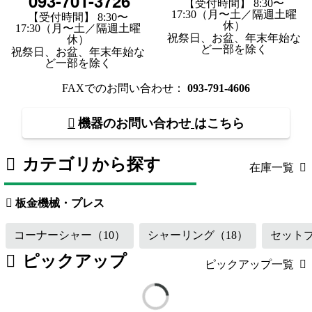
093-701-3726
【受付時間】 8:30〜
17:30（月〜土／隔週土曜
【受付時間】 8:30〜
休）
17:30（月〜土／隔週土曜
祝祭日、お盆、年末年始な
休）
ど一部を除く
祝祭日、お盆、年末年始な
ど一部を除く
FAXでのお問い合わせ：
093-791-4606
機器のお問い合わせ
はこちら
カテゴリから探す
在庫一覧
板金機械・プレス
（119）
工作機械
板金機械・プレス
コーナーシャー
（10）
シャーリング
（18）
セット
ピックアップ
ピックアップ一覧