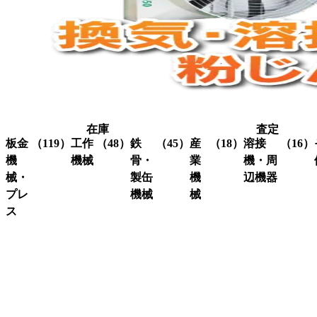
在庫
査定
板金
（119）
工作
（48）
鉄
（45）
産
（18）
溶接
（16）
機
機械
骨・
業
機・周
械・
製缶
機
辺機器
プレ
機械
械
グ
（3）
ラ
ス
溶接
（16）
イ
機・
ア
（4）
ク
（3）
ン
関連
イ
レ
コ
（10）
ダ
機器
ア
ー
ー
ー
ン
ン
ナ
ワ
関
研
（1）
ー
ー
係
削
シ