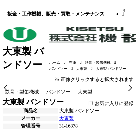
0
板金・工作機械、販売・買取・メンテナンス
大東製 バ
ンドソー
ホーム
在庫
鉄骨・製缶機械
大東製 バンドソー（GT7010CNC／2008年式）
バンドソー
大東製
大東製 バンドソー
※ 画像クリックすると拡大されます
鉄骨・製缶機械
バンドソー
大東製
大東製 バンドソー
お気に入りに登録
商品名
大東製 バンドソー
メーカー
大東製
管理番号
31-16878