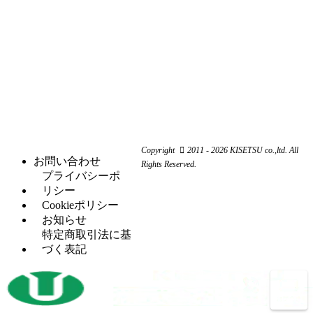
ダ
機器
ア
ー
ー
ー
ン
ン
ナ
ワ
関
研
（1）
ー
ー
係
削
シ
カ
機
ャ
ス
（3）
ー
ー
ク
研
（6）
ビ
（4）
リ
磨
シ
（18）
ー
ュ
機
ャ
ム
ー
ー
旋
（11）
ワ
コ
リ
Copyright
2011 - 2026 KISETSU co.,ltd. All
盤
ー
ン
お問い合わせ
ン
Rights Reserved.
フ
（6）
カ
プ
プライバシーポ
グ
ラ
ー
レ
リシー
セッ
（5）
イ
ッ
Cookieポリシー
H
（5）
トプ
ス
サ
お知らせ
鋼
レス
盤
ー
特定商取引法に基
穴
タ
（12）
づく表記
マ
（4）
あ
レ
（2）
レ
シ
け
シ
ッ
ニ
加
プ
ト
ン
工
ロ
パ
グ
機
コ