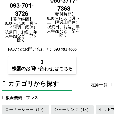
050-3777-
093-701-
7368
3726
【受付時間】
8:30〜17:30（月〜
【受付時間】
土／隔週土曜休）
8:30〜17:30（月〜
祝祭日、お盆、年
土／隔週土曜休）
末年始など一部を
祝祭日、お盆、年
除く
末年始など一部を
除く
FAXでのお問い合わせ：
093-791-4606
機器のお問い合わせ
はこちら
カテゴリから探す
在庫一覧
板金機械・プレス
（118）
工作機械
板金機械・プレス
コーナーシャー
（10）
シャーリング
（18）
セット