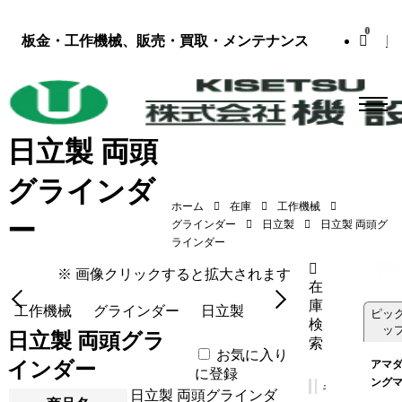
0
板金・工作機械、販売・買取・メンテナンス
日立製 両頭
グラインダ
ホーム
在庫
工作機械
ー
日立製 両頭グラインダー（GBT5／1978年
グラインダー
日立製
日立製 両頭グ
式）
ラインダー
※ 画像クリックすると拡大されます
在
庫
工作機械
グラインダー
日立製
ピッ
検
ッ
日立製 両頭グラ
索
お気に入り
インダー
アマダ
に登録
ング
日立製 両頭グラインダ