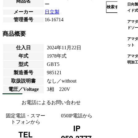
商品名
ー
日向製
検索する
イド
メーカー
日立製
管理番号
16-16714
アマダ
ドソ
商品概要
アマダ
ット
仕入日
2024年11月22日
年式
1978年式
アマダ
明加
型式
GBT5
製造番号
985121
取扱説明書
なし／without
電圧／Voltage
3相 220V
お電話によるお問い合わせ
固定電話・スマー
050IP電話から
トフォンから
IP
TEL