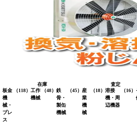
在庫
査定
板金
（118）
工作
（48）
鉄
（45）
産
（18）
溶接
（16）
機
機械
骨・
業
機・周
械・
製缶
機
辺機器
プレ
機械
械
グ
（3）
ラ
ス
溶接
（16）
イ
機・
ア
（4）
ク
（3）
ン
関連
イ
レ
コ
（10）