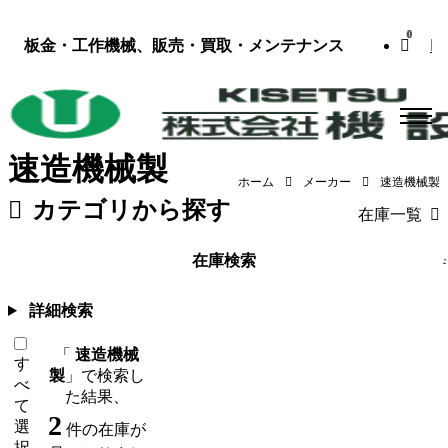
0
板金・工作機械、販売・買取・メンテナンス
速造機械製
ホーム
メーカー
速造機械製
カテゴリから探す
在庫一覧
板金機械・プレス
（119）
工作機械
在庫検索
詳細検索
「
速造機械
す
製
」で検索し
べ
た結果、
て
2
選
件の在庫が
択