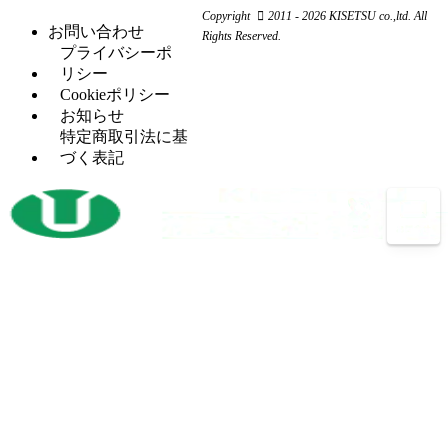
ワ
コ
リ
Copyright
2011 - 2026 KISETSU co.,ltd. All
盤
ー
ン
お問い合わせ
ン
Rights Reserved.
フ
（6）
カ
プ
プライバシーポ
グ
ラ
ー
レ
リシー
セッ
（5）
イ
ッ
Cookieポリシー
H
（5）
トプ
ス
サ
お知らせ
鋼
レス
盤
ー
特定商取引法に基
穴
タ
（12）
づく表記
マ
（4）
あ
レ
（2）
レ
シ
け
シ
ッ
ニ
加
プ
ト
ン
工
ロ
パ
グ
機
コ
ン
セ
ン
開
（3）
チ
ン
プ
先
プ
タ
レ
加
レ
ー
ッ
工
ス
サ
ボ
（14）
機
バリ
（4）
ー
ー
反
（1）
取り
ル
射
（1）
転
機
盤
出
機
プ
（13）
成