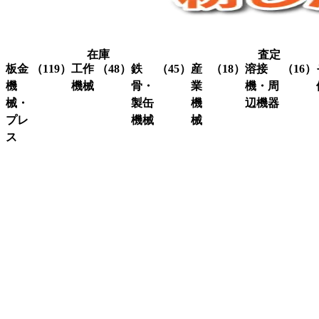
在庫
査定
板金
（119）
工作
（48）
鉄
（45）
産
（18）
溶接
（16）
機
機械
骨・
業
機・周
械・
製缶
機
辺機器
プレ
機械
械
グ
（3）
ラ
ス
溶接
（16）
イ
機・
ア
（4）
ク
（3）
ン
関連
イ
レ
コ
（10）
ダ
機器
ア
ー
ー
ー
ン
ン
ナ
ワ
関
研
（1）
ー
ー
係
削
シ
カ
機
ャ
ス
（3）
ー
ー
ク
研
（6）
ビ
（4）
リ
磨
シ
（18）
ー
ュ
機
ャ
ム
ー
ー
旋
（11）