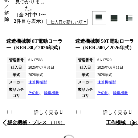
見つかりまし
／
た。
解
（全
2
件中
1
〜
除
2
件目を表示）
速造機械製 8T電動ローラ
速造機械製 50T電動ローラ
ー（KER-80／2026年式）
ー（KER-500／2026年式）
管理番号
61-17588
管理番号
61-17529
仕入日
2026年07月31日
仕入日
2026年06月11日
年式
2026年式
年式
2026年式
メーカー
速造機械製
メーカー
速造機械製
製品カテ
製品カテ
その他
、
輸送機器
その他
、
輸送機器
ゴリ
ゴリ
詳しく見る
詳しく見る
板金機械・プレス
（119）
工作機械
（48