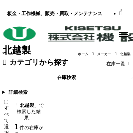
0
板金・工作機械、販売・買取・メンテナンス
北越製
ホーム
メーカー
北越製
カテゴリから探す
在庫一覧
板金機械・プレス
（118）
工作機械
在庫検索
詳細検索
「
北越製
」で
す
検索した結
べ
果、
て
1
選
件の在庫が
択