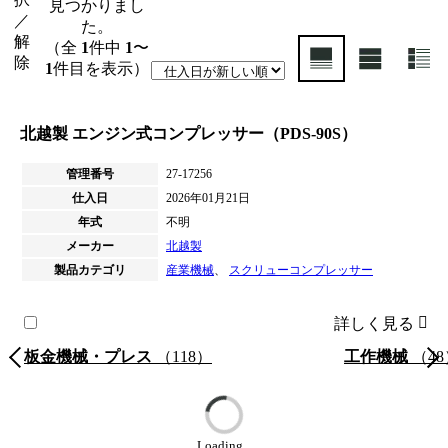
見つかりまし
／
た。
解
（全
1
件中
1
〜
除
1
件目を表示）
北越製 エンジン式コンプレッサー（PDS-90S）
管理番号
27-17256
仕入日
2026年01月21日
年式
不明
メーカー
北越製
製品カテゴリ
産業機械
、
スクリューコンプレッサー
詳しく見る
板金機械・プレス
（118）
工作機械
（48
Loading...