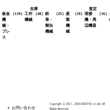
在庫
査定
板金
（118）
工作
（48）
鉄
（45）
産
（18）
溶接
（16）
機
機械
骨・
業
機・周
械・
製缶
機
辺機器
プレ
機械
械
グ
（3）
ラ
ス
溶接
（16）
イ
機・
ア
（4）
ク
（3）
ン
関連
イ
レ
コ
（10）
ダ
機器
ア
ー
ー
ー
ン
ン
ナ
ワ
関
研
（1）
ー
ー
係
削
シ
カ
機
ャ
ス
（3）
ー
ー
ク
研
（6）
ビ
（4）
リ
磨
シ
（18）
ー
ュ
機
ャ
ム
ー
ー
旋
（11）
ワ
コ
リ
Copyright
2011 - 2026 KISETSU co.,ltd. All
盤
ー
ン
お問い合わせ
ン
Rights Reserved.