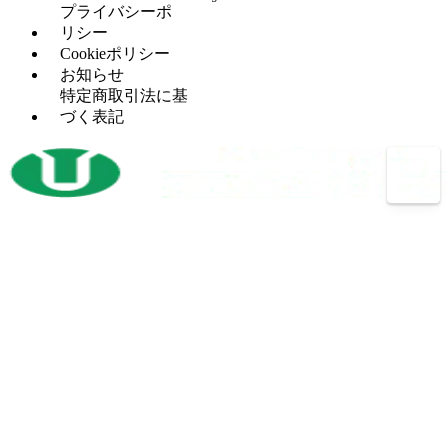
フ
（6）
カ
プ
プライバシーポ
グ
ラ
ー
レ
リシー
セッ
（5）
イ
ッ
Cookieポリシー
H
（5）
トプ
ス
サ
お知らせ
鋼
レス
盤
ー
特定商取引法に基
穴
タ
（12）
づく表記
マ
（4）
あ
レ
（2）
レ
シ
け
シ
ッ
ニ
加
プ
ト
ン
工
ロ
パ
グ
機
コ
ン
セ
ン
開
（3）
チ
ン
プ
先
プ
タ
レ
加
レ
ー
ッ
工
ス
サ
ボ
（14）
機
バリ
（4）
ー
ー
反
（1）
取り
ル
射
（1）
転
機
盤
出
機
プ
（13）
成
放
（3）
バ
（26）
レ
型
電
ン
ス
機