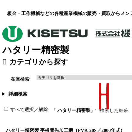
板金・工作機械などの各種産業機械の販売・買取からメン
ハタリー精密製
カテゴリから探す
板金機械・プレス
（119）
工作機械
溶接機・周辺機器
（16）
その他
在庫検索
詳細検索
すべて選択／解除
「
ハタリー精密製
」で検索した結果
ハタリー精密製 平板開先加工機（FVK-20S／2000年式）