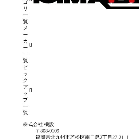
4）
ゴ
6）
リ
（5）
一
試験
（7）
覧
メ
45）
ー
カ
ー
一
覧
ピ
ッ
ク
ア
ッ
プ
一
覧
株式会社 機設
〒808-0109
福岡県北九州市若松区南二島2丁目27-21［