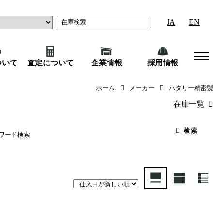
JA
EN
ついて
査定について
企業情報
採用情報
ホーム
メーカー
ハタリー精密製
在庫一覧
（45）
産業機械
（18
検索
）