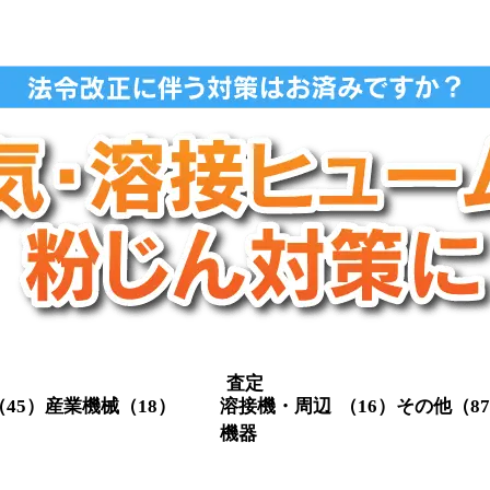
査定
（45）
産業機械
（18）
溶接機・周辺
（16）
その他
（8
機器
クレーン関係
（3）
定盤
（1
スクリューコ
（3）
メタル切
（4）
溶接機・関
（16）