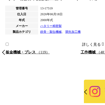
管理番号
13-17519
仕入日
2026年06月18日
年式
2000年式
メーカー
ハタリー精密製
製品カテゴリ
鉄骨・製缶機械
、
開先加工機
詳しく見る
板金機械・プレス
（119）
工作機械
（48