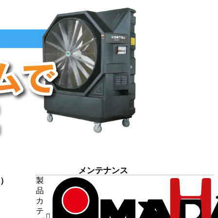
メンテナンス
7）
製
品
9）
カ
断機
（1）
テ