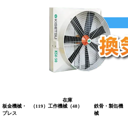
在庫
板金機械・
（119）
工作機械
（48）
鉄骨・製缶機
プレス
械
グラインダー
（3）
研削機
（1）
コーナーシ
（10）
アイアンワー