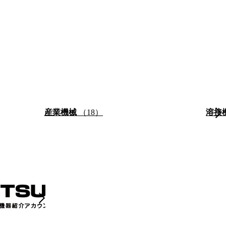
産業機械
（18）
溶接