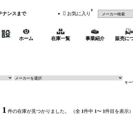
0
テナンスまで
お気に入り
ホーム
在庫一覧
事業紹介
販売に
（48）
鉄骨・製缶機械
（87）
1
、
件の在庫が見つかりました。
（全
1
件中
1
〜
1
件目を表示