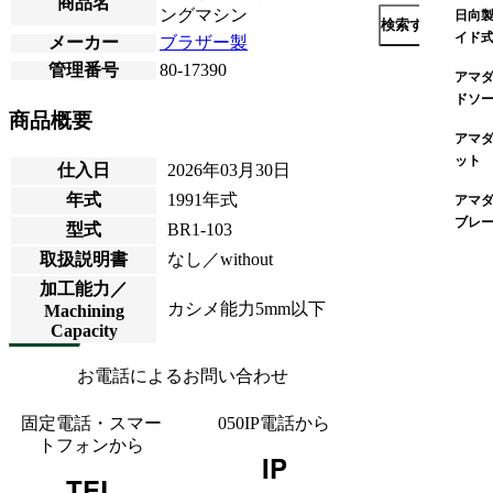
商品名
ングマシン
日向製
検索する
イド
メーカー
ブラザー製
管理番号
80-17390
アマダ
ドソ
商品概要
アマダ
ット
仕入日
2026年03月30日
年式
1991年式
アマダ
ブレ
型式
BR1-103
取扱説明書
なし／without
加工能力／
カシメ能力5mm以下
Machining
Capacity
お電話によるお問い合わせ
固定電話・スマー
050IP電話から
トフォンから
IP
TEL