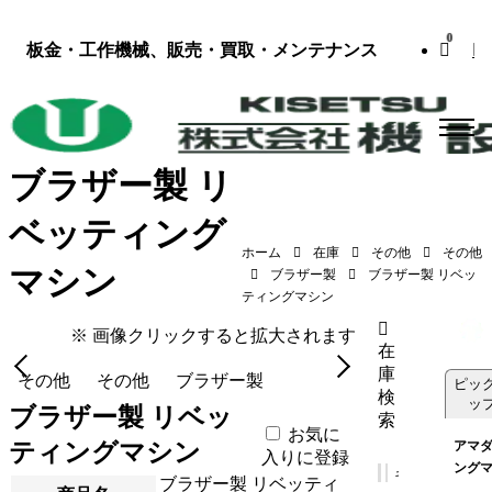
0
板金・工作機械、販売・買取・メンテナンス
ブラザー製 リ
ベッティング
ホーム
在庫
その他
その他
マシン
ブラザー製 リベッティングマシン（BR1-
ブラザー製
ブラザー製 リベッ
103／1991年式）
ティングマシン
※ 画像クリックすると拡大されます
在
庫
その他
その他
ブラザー製
ピッ
検
ッ
ブラザー製 リベッ
索
お気に
ティングマシン
アマダ
入りに登録
ング
ブラザー製 リベッティ