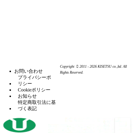
コ
（10）
ダ
機器
ア
ー
ー
ー
ン
ン
ナ
ワ
関
研
（1）
ー
ー
係
削
シ
カ
機
ャ
ス
（3）
ー
ー
ク
研
（6）
ビ
（4）
リ
磨
シ
（18）
ー
ュ
機
ャ
ム
ー
ー
旋
（11）
ワ
コ
リ
Copyright
2011 - 2026 KISETSU co.,ltd. All
盤
ー
ン
お問い合わせ
ン
Rights Reserved.
フ
（6）
カ
プ
プライバシーポ
グ
ラ
ー
レ
リシー
セッ
（5）
イ
ッ
Cookieポリシー
H
（5）
トプ
ス
サ
お知らせ
鋼
レス
盤
ー
特定商取引法に基
穴
タ
（12）
づく表記
マ
（4）
あ
レ
（2）
レ
シ
け
シ
ッ
ニ
加
プ
ト
ン
工
ロ
パ