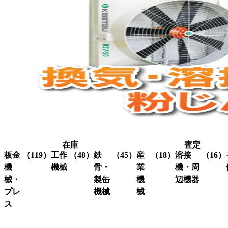
在庫
査定
板金
（119）
工作
（48）
鉄
（45）
産
（18）
溶接
（16）
機
機械
骨・
業
機・周
械・
製缶
機
辺機器
プレ
機械
械
グ
（3）
ラ
ス
溶接
（16）
イ
機・
ア
（4）
ク
（3）
ン
関連
イ
レ