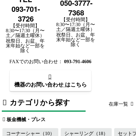
050-3777-
093-701-
7368
3726
【受付時間】
8:30〜17:30（月〜
【受付時間】
土／隔週土曜休）
8:30〜17:30（月〜
祝祭日、お盆、年
土／隔週土曜休）
末年始など一部を
祝祭日、お盆、年
除く
末年始など一部を
除く
FAXでのお問い合わせ：
093-791-4606
機器のお問い合わせ
はこちら
カテゴリから探す
在庫一覧
板金機械・プレス
（119）
工作機械
板金機械・プレス
コーナーシャー
（10）
シャーリング
（18）
セット