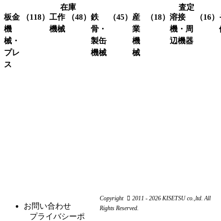
在庫
査定
板金
（118）
工作
（48）
鉄
（45）
産
（18）
溶接
（16）
機
機械
骨・
業
機・周
械・
製缶
機
辺機器
プレ
機械
械
グ
（3）
ラ
ス
溶接
（16）
イ
機・
ア
（4）
ク
（3）
ン
関連
イ
レ
コ
（10）
ダ
機器
ア
ー
ー
ー
ン
ン
ナ
ワ
関
研
（1）
ー
ー
係
削
シ
カ
機
ャ
ス
（3）
ー
ー
ク
研
（6）
ビ
（4）
リ
磨
シ
（18）
ー
ュ
機
ャ
ム
ー
ー
旋
（11）
ワ
コ
リ
Copyright
2011 - 2026 KISETSU co.,ltd. All
盤
ー
ン
お問い合わせ
ン
Rights Reserved.
フ
（6）
カ
プ
プライバシーポ
グ