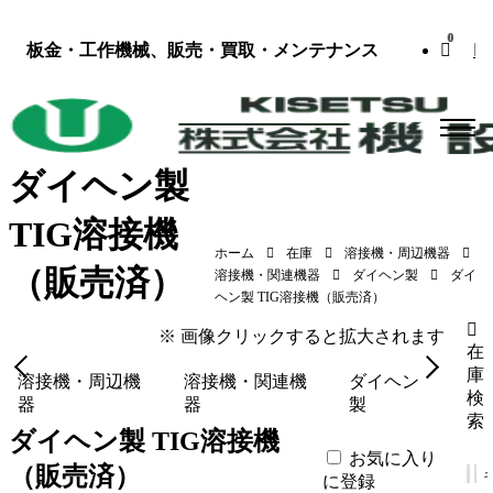
0
板金・工作機械、販売・買取・メンテナンス
ダイヘン製
TIG溶接機
ホーム
在庫
溶接機・周辺機器
（販売済）
ダイヘン製 TIG溶接機（販売済）（AVP-300（S-4）／
溶接機・関連機器
ダイヘン製
ダイ
2011年式）
ヘン製 TIG溶接機（販売済）
※ 画像クリックすると拡大されます
在
庫
溶接機・周辺機
溶接機・関連機
ダイヘン
検
器
器
製
索
ダイヘン製 TIG溶接機
お気に入り
（販売済）
に登録