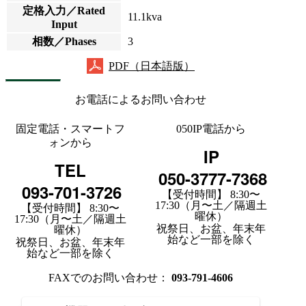
定格入力／Rated
11.1kva
Input
相数／Phases
3
PDF（日本語版）
お電話によるお問い合わせ
固定電話・スマートフ
050IP電話から
ォンから
IP
TEL
050-3777-7368
093-701-3726
【受付時間】 8:30〜
17:30（月〜土／隔週土
【受付時間】 8:30〜
曜休）
17:30（月〜土／隔週土
祝祭日、お盆、年末年
曜休）
始など一部を除く
祝祭日、お盆、年末年
始など一部を除く
FAXでのお問い合わせ：
093-791-4606