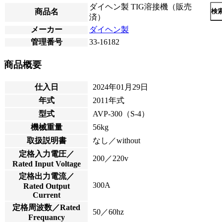
ダイヘン製 TIG溶接機（販売
商品名
検
済）
メーカー
ダイヘン製
管理番号
33-16182
商品概要
仕入日
2024年01月29日
年式
2011年式
型式
AVP-300（S-4）
機械重量
56kg
取扱説明書
なし／without
定格入力電圧／
200／220v
Rated Input Voltage
定格出力電流／
300A
Rated Output
Current
定格周波数／Rated
50／60hz
Frequancy