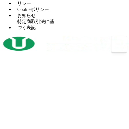
ラ
ー
レ
リシー
セッ
（5）
イ
ッ
Cookieポリシー
H
（5）
トプ
ス
サ
お知らせ
鋼
レス
盤
ー
特定商取引法に基
穴
タ
（12）
づく表記
マ
（4）
あ
レ
（2）
レ
シ
け
シ
ッ
ニ
加
プ
ト
ン
工
ロ
パ
グ
機
コ
ン
セ
ン
開
（3）
チ
ン
プ
先
プ
タ
レ
加
レ
ー
ッ
工
ス
サ
ボ
（14）
機
バリ
（4）
ー
ー
反
（1）
取り
ル
射
（1）
転
機
盤
出
機
プ
（13）
成
放
（3）
バ
（26）
レ
型
電
ン
ス
機
加
ド