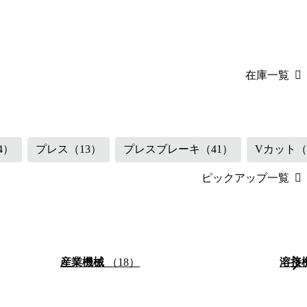
在庫一覧
（45）
産業機械
（18
4）
プレス
（13）
プレスブレーキ
（41）
Vカット
（
ピックアップ一覧
産業機械
（18）
溶接