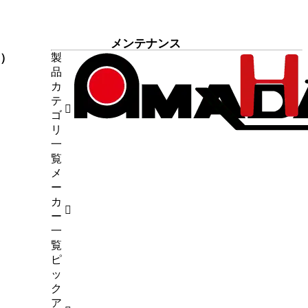
メンテナンス
7）
製
品
9）
カ
断機
（1）
テ
4）
ゴ
6）
リ
（5）
一
試験
（7）
覧
メ
45）
ー
カ
ー
一
覧
ピ
ッ
ク
ア