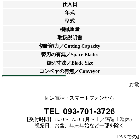
仕入日
年式
型式
機械重量
取扱説明書
切断能力／Cutting Capacity
替刃の有無／Spare Blades
鋸刃寸法／Blade Size
コンベヤの有無／Conveyor
お電
固定電話・スマートフォンから
TEL
093-701-3726
【受付時間】 8:30〜17:30（月〜土／隔週土曜休）
祝祭日、お盆、年末年始など一部を除く
FAXで