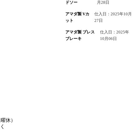
ドソー
月28日
アマダ製 Vカ
仕入日：2025年10月
ット
27日
アマダ製 プレス
仕入日：2025年
ブレーキ
10月06日
土曜休）
く