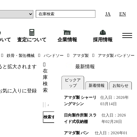
JA
EN
ついて
査定について
企業情報
採用情報
NC／2008年式）
鉄骨・製缶機械
バンドソー
アマダ製
アマダ製 バンドソー
ると拡大されます
最新情報
在
庫
ピックア
検
ップ
新着情報
お知らせ
索
お気に入りに登録
アマダ製 シャーリ
仕入日：2026年
ングマシン
03月14日
日向製作所製 スラ
仕入日：2026
検索する
イド式収納棚
年02月28日
アマダ製 バン
仕入日：2026年01