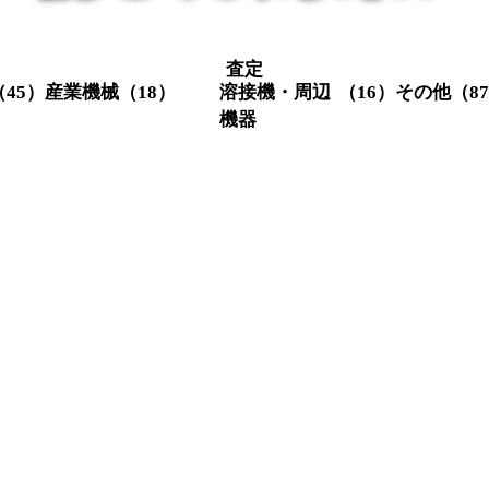
査定
（45）
産業機械
（18）
溶接機・周辺
（16）
その他
（8
機器
クレーン関係
（3）
定盤
（1
スクリューコ
（3）
メタル切
（4）
溶接機・関
（16）
ンプレッサー
集塵機
（
連機器
レシプロコン
（2）
チラー
（
（4）
プレッサー
輸送機器
射出成型機
（1）
測定器・
（5）
フォークリフ
（9）
機
ト
その他
（
3）
26）
1）
1）