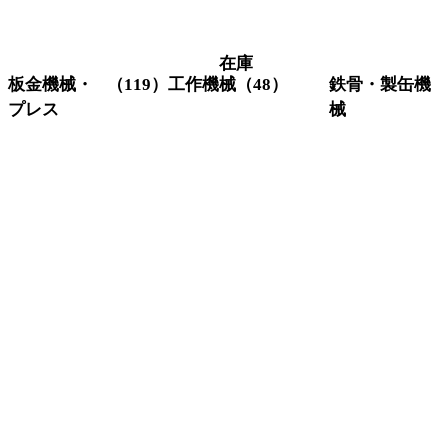
在庫
板金機械・
（119）
工作機械
（48）
鉄骨・製缶機
プレス
械
グラインダー
（3）
研削機
（1）
コーナーシ
（10）
アイアンワー
研磨機
（6）
ャー
カー
旋盤
（11）
シャーリン
（18）
ビームワーカ
フライス盤
（6）
グ
ー
マシニングセ
（4）
セットプレス
（5）
H鋼穴あけ加
ンター
タレットパ
（12）
工機
ボール盤
（14）
ンチプレス
開先加工機
（
放電加工機
（3）
バリ取り機
（4）
反転機
（1）
プレス
（13）
バンドソー
（
プレスブレ
（41）
形鋼加工機
（
ーキ
鋼材切断機
（
Vカット
（1）
レーザー加工
（7）
機
ベンディング
（1）