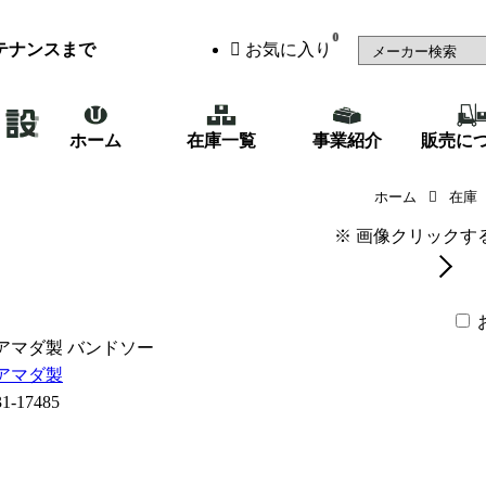
0
テナンスまで
お気に入り
ホーム
在庫一覧
事業紹介
販売に
アマダ製 バンドソー（HK-1000C
ホーム
在庫
※ 画像クリックす
アマダ製 バンドソー
アマダ製
31-17485