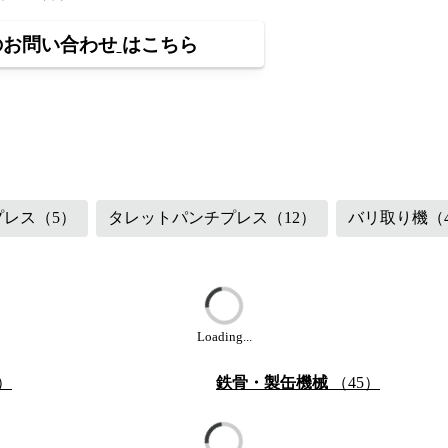
のお問い合わせ
はこちら
（48）
鉄骨・製缶機械
（87）
プレス
（5）
タレットパンチプレス
（12）
バリ取り機
（
Loading...
）
鉄骨・製缶機械
（45）