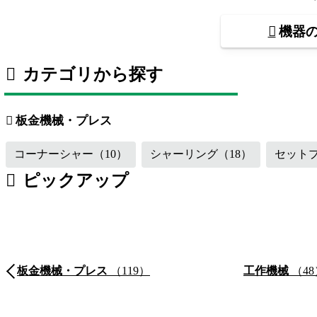
機器
カテゴリから探す
板金機械・プレス
（119）
工作機械
溶接機・周辺機器
（16）
その他
板金機械・プレス
コーナーシャー
（10）
シャーリング
（18）
セット
ピックアップ
板金機械・プレス
（119）
工作機械
（48