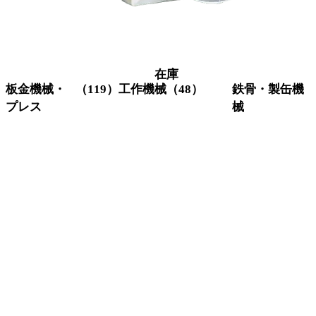
在庫
板金機械・
（119）
工作機械
（48）
鉄骨・製缶機
プレス
械
グラインダー
（3）
研削機
（1）
コーナーシ
（10）
アイアンワー
研磨機
（6）
ャー
カー
旋盤
（11）
シャーリン
（18）
ビームワーカ
フライス盤
（6）
グ
ー
マシニングセ
（4）
セットプレス
（5）
H鋼穴あけ加
ンター
タレットパ
（12）
工機
ボール盤
（14）
ンチプレス
開先加工機
（
放電加工機
（3）
バリ取り機
（4）
反転機
（1）
プレス
（13）
バンドソー
（
プレスブレ
（41）
形鋼加工機
（
ーキ
鋼材切断機
（
Vカット
（1）
レーザー加工
（7）