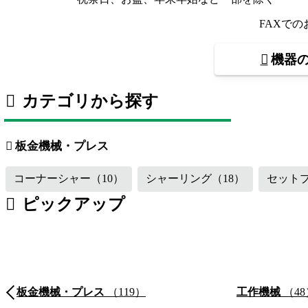
FAXで
機器
カテゴリから探す
板金機械・プレス
（119）
工作機械
溶接機・周辺機器
（16）
その他
板金機械・プレス
コーナーシャー
（10）
シャーリング
（18）
セット
ピックアップ
板金機械・プレス
（119）
工作機械
（48