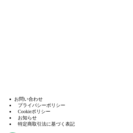
機
ベンディング
（1）
ロール
プラズマ・ガ
（4）
ス切断機
材料棚・シー
（3）
トストック
お問い合わせ
プライバシーポリシー
Cookieポリシー
お知らせ
特定商取引法に基づく表記