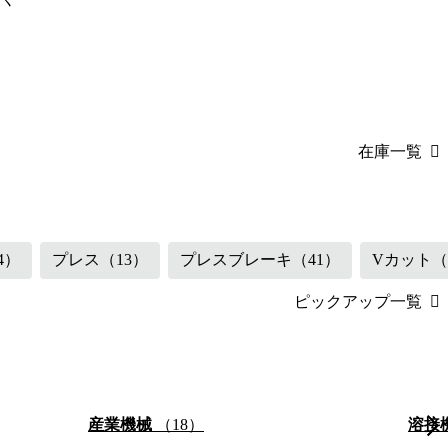
在庫一覧
（45）
産業機械
（18
4）
プレス
（13）
プレスブレーキ
（41）
Vカット
（
ピックアップ一覧
産業機械
（18）
溶接