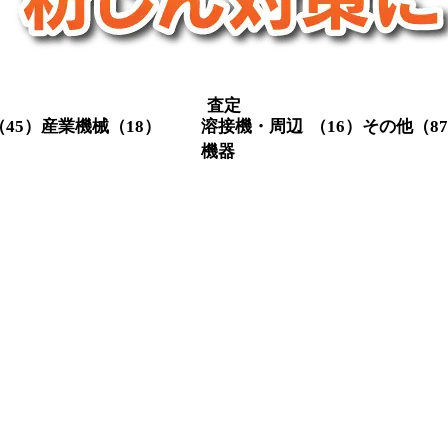
査定
（45）
産業機械
（18）
溶接機・周辺
（16）
その他
（8
機器
クレーン関係
（3）
定盤
（1
スクリューコ
（3）
メタル切
（4）
溶接機・関
（16）
ンプレッサー
集塵機
（
連機器
レシプロコン
（2）
チラー
（
（4）
プレッサー
輸送機器
射出成型機
（1）
測定器・
（5）
フォークリフ
（9）
機
ト
その他
（
3）
26）
1）
1）