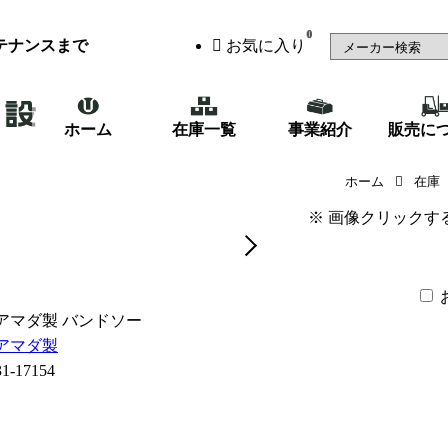
0
テナンスまで
お気に入り
ホーム
在庫一覧
事業紹介
販売に
アマダ製 バンドソー（HK700C
ホーム
在庫
※ 画像クリックす
アマダ製 バンドソー
アマダ製
31-17154