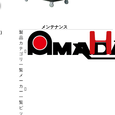
メンテナンス
7）
製
品
9）
カ
断機
（1）
テ
4）
ゴ
6）
リ
（5）
一
試験
（7）
覧
メ
45）
ー
カ
ー
一
覧
ピ
ッ