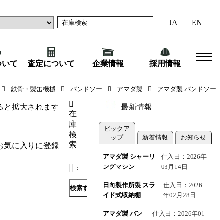
JA
EN
ついて
査定について
企業情報
採用情報
NC／2003年式）
鉄骨・製缶機械
バンドソー
アマダ製
アマダ製 バンドソー
ると拡大されます
最新情報
在
庫
ピックア
検
ップ
新着情報
お知らせ
索
お気に入りに登録
アマダ製 シャーリ
仕入日：2026年
ングマシン
03月14日
日向製作所製 スラ
仕入日：2026
検索する
イド式収納棚
年02月28日
アマダ製 バン
仕入日：2026年01