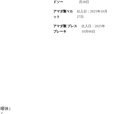
ドソー
月28日
アマダ製 Vカ
仕入日：2025年10月
ット
27日
アマダ製 プレス
仕入日：2025年
ブレーキ
10月06日
土曜休）
く