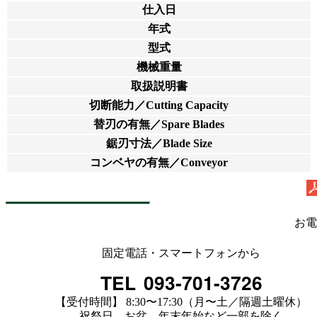
仕入日
年式
型式
機械重量
取扱説明書
切断能力／Cutting Capacity
替刃の有無／Spare Blades
鋸刃寸法／Blade Size
コンベヤの有無／Conveyor
お電
固定電話・スマートフォンから
TEL
093-701-3726
【受付時間】 8:30〜17:30（月〜土／隔週土曜休）
祝祭日、お盆、年末年始など一部を除く