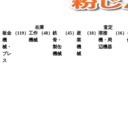
在庫
査定
板金
（119）
工作
（48）
鉄
（45）
産
（18）
溶接
（16）
機
機械
骨・
業
機・周
械・
製缶
機
辺機器
プレ
機械
械
グ
（3）
ラ
ス
溶接
（16）
イ
機・
ア
（4）
ク
（3）
ン
関連
イ
レ
コ
（10）
ダ
機器
ア
ー
ー
ー
ン
ン
ナ
ワ
関
研
（1）
ー
ー
係
削
シ
カ
機
ャ
ス
（3）
ー
ー
ク
研
（6）
ビ
（4）
リ
磨
シ
（18）
ー
ュ
機
ャ