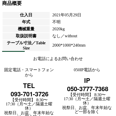
商品概要
仕入日
2021年05月29日
年式
不明
機械重量
2020kg
取扱説明書
なし／without
テーブル寸法／Table
2000*1000*240mm
Size
お電話によるお問い合わせ
固定電話・スマートフォン
050IP電話から
から
IP
TEL
050-3777-7368
093-701-3726
【受付時間】 8:30〜
17:30（月〜土／隔週土曜
【受付時間】 8:30〜
休）
17:30（月〜土／隔週土曜
祝祭日、お盆、年末年始な
休）
ど一部を除く
祝祭日、お盆、年末年始な