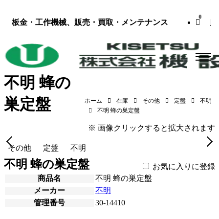
0
板金・工作機械、販売・買取・メンテナンス
不明 蜂の
巣定盤
ホーム
在庫
その他
定盤
不明
不明 蜂の巣定盤
不明 蜂の巣定盤
※ 画像クリックすると拡大されます
その他
定盤
不明
不明 蜂の巣定盤
お気に入りに登録
商品名
不明 蜂の巣定盤
メーカー
不明
管理番号
30-14410