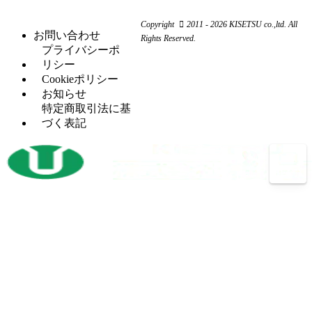
ム
ー
ー
旋
（11）
ワ
コ
リ
Copyright
2011 - 2026 KISETSU co.,ltd. All
盤
ー
ン
お問い合わせ
ン
Rights Reserved.
フ
（6）
カ
プ
プライバシーポ
グ
ラ
ー
レ
リシー
セッ
（5）
イ
ッ
Cookieポリシー
H
（5）
トプ
ス
サ
お知らせ
鋼
レス
盤
ー
特定商取引法に基
穴
タ
（12）
づく表記
マ
（4）
あ
レ
（2）
レ
シ
け
シ
ッ
ニ
加
プ
ト
ン
工
ロ
パ
グ
機
コ
ン
セ
ン
開
（3）
チ
ン
プ
先
プ
タ
レ
加
レ
ー
ッ
工
ス
サ
ボ
（14）
機
バリ
（4）
ー
ー
反
（1）
取り
ル
射
（1）
転
機
盤
出