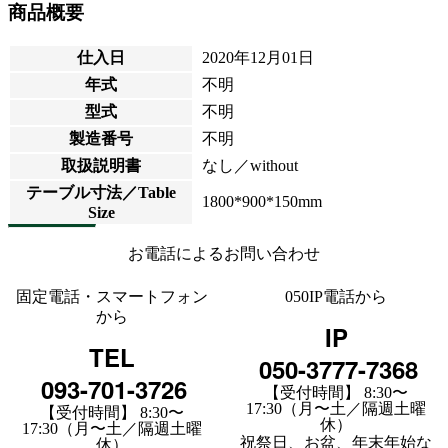
商品概要
仕入日
2020年12月01日
年式
不明
型式
不明
製造番号
不明
取扱説明書
なし／without
テーブル寸法／Table
1800*900*150mm
Size
お電話によるお問い合わせ
固定電話・スマートフォン
050IP電話から
から
IP
TEL
050-3777-7368
093-701-3726
【受付時間】 8:30〜
17:30（月〜土／隔週土曜
【受付時間】 8:30〜
休）
17:30（月〜土／隔週土曜
祝祭日、お盆、年末年始な
休）