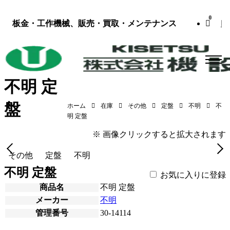
0
板金・工作機械、販売・買取・メンテナンス
不明 定
盤
ホーム
在庫
その他
定盤
不明
不
不明 定盤（不明）
明 定盤
※ 画像クリックすると拡大されます
その他
定盤
不明
不明 定盤
お気に入りに登録
商品名
不明 定盤
メーカー
不明
管理番号
30-14114