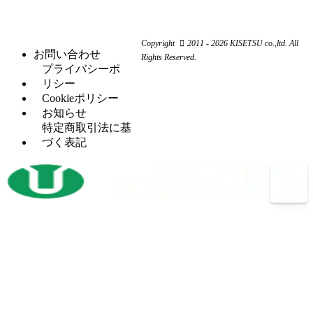
ー
ュ
機
ャ
ム
ー
ー
旋
（11）
ワ
コ
リ
Copyright
2011 - 2026 KISETSU co.,ltd. All
盤
ー
ン
お問い合わせ
ン
Rights Reserved.
フ
（6）
カ
プ
プライバシーポ
グ
ラ
ー
レ
リシー
セッ
（5）
イ
ッ
Cookieポリシー
H
（5）
トプ
ス
サ
お知らせ
鋼
レス
盤
ー
特定商取引法に基
穴
タ
（12）
づく表記
マ
（4）
あ
レ
（2）
レ
シ
け
シ
ッ
ニ
加
プ
ト
ン
工
ロ
パ
グ
機
コ
ン
セ
ン
開
（3）
チ
ン
プ
先
プ
タ
レ
加
レ
ー
ッ
工
ス
サ
ボ
（14）
機
バリ
（4）
ー
ー
反
（1）
取り
ル