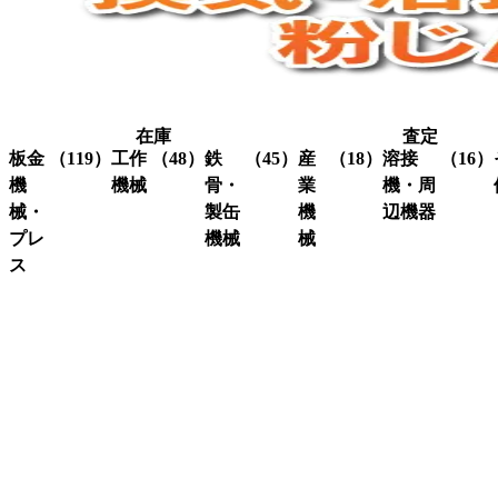
在庫
査定
板金
（119）
工作
（48）
鉄
（45）
産
（18）
溶接
（16）
機
機械
骨・
業
機・周
械・
製缶
機
辺機器
プレ
機械
械
グ
（3）
ラ
ス
溶接
（16）
イ
機・
ア
（4）
ク
（3）
ン
関連
イ
レ
コ
（10）
ダ
機器
ア
ー
ー
ー
ン
ン
ナ
ワ
関
研
（1）
ー
ー
係
削
シ
カ
機
ャ
ス
（3）
ー
ー
ク
研
（6）
ビ
（4）
リ
磨
シ
（18）