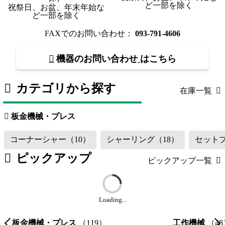
ど一部を除く
祝祭日、お盆、年末年始な
ど一部を除く
FAXでのお問い合わせ：
093-791-4606
機器のお問い合わせ
はこちら
カテゴリから探す
在庫一覧
板金機械・プレス
（119）
工作機械
板金機械・プレス
コーナーシャー
（10）
シャーリング
（18）
セット
ピックアップ
ピックアップ一覧
Loading...
板金機械・プレス
（119）
工作機械
（48