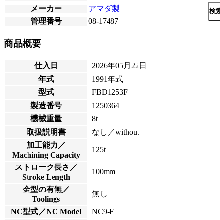
メーカー
アマダ製
検
管理番号
08-17487
商品概要
仕入日
2026年05月22日
年式
1991年式
型式
FBD1253F
製造番号
1250364
機械重量
8t
取扱説明書
なし／without
加工能力／
125t
Machining Capacity
ストローク長さ／
100mm
Stroke Length
金型の有無／
無し
Toolings
NC型式／NC Model
NC9-F