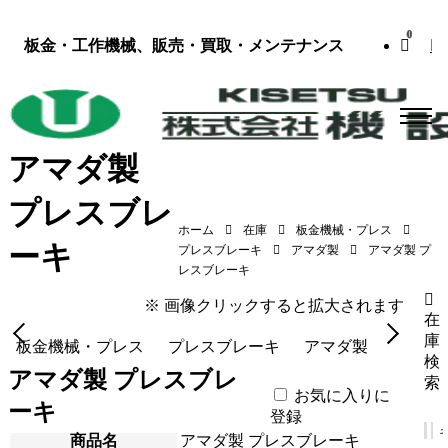
0
板金・工作機械、販売・買取・メンテナンス
アマダ製
プレスブレ
ホーム
在庫
板金機械・プレス
ーキ
プレスブレーキ
アマダ製
アマダ製 プ
アマダ製 プレスブレーキ（FBD1253F／1991年式）
レスブレーキ
※ 画像クリックすると拡大されます
在
庫
板金機械・プレス
プレスブレーキ
アマダ製
検
アマダ製 プレスブレ
索
お気に入りに
ーキ
登録
商品名
アマダ製 プレスブレーキ