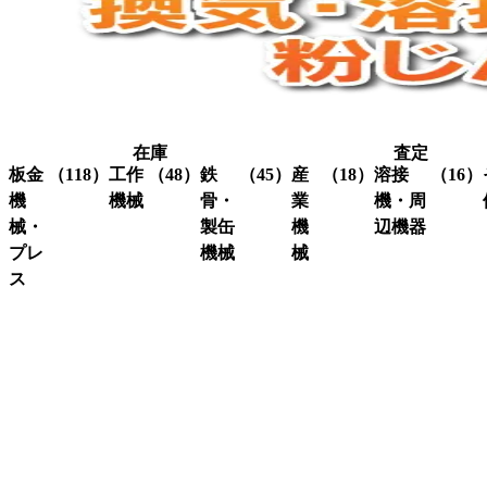
在庫
査定
板金
（118）
工作
（48）
鉄
（45）
産
（18）
溶接
（16）
機
機械
骨・
業
機・周
械・
製缶
機
辺機器
プレ
機械
械
グ
（3）
ラ
ス
溶接
（16）
イ
機・
ア
（4）
ク
（3）
ン
関連
イ
レ
コ
（10）
ダ
機器
ア
ー
ー
ー
ン
ン
ナ
ワ
関
研
（1）
ー
ー
係
削
シ
カ
機
ャ
ス
（3）
ー
ー
ク
研
（6）