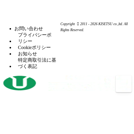
ビ
（4）
リ
磨
シ
（18）
ー
ュ
機
ャ
ム
ー
ー
旋
（11）
ワ
コ
リ
Copyright
2011 - 2026 KISETSU co.,ltd. All
盤
ー
ン
お問い合わせ
ン
Rights Reserved.
フ
（6）
カ
プ
プライバシーポ
グ
ラ
ー
レ
リシー
セッ
（5）
イ
ッ
Cookieポリシー
H
（5）
トプ
ス
サ
お知らせ
鋼
レス
盤
ー
特定商取引法に基
穴
タ
（12）
づく表記
マ
（4）
あ
レ
（2）
レ
シ
け
シ
ッ
ニ
加
プ
ト
ン
工
ロ
パ
グ
機
コ
ン
セ
ン
開
（3）
チ
ン
プ
先
プ
タ
レ
加
レ
ー
ッ
工
ス
サ
ボ
（14）
機
バリ
（4）
ー
ー