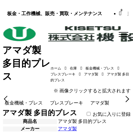
0
板金・工作機械、販売・買取・メンテナンス
アマダ製
多目的プレ
ホーム
在庫
板金機械・プレス
ス
プレスブレーキ
アマダ製
アマダ製 多目
アマダ製 多目的プレス（SPH-30／1976年式）
的プレス
※ 画像クリックすると拡大されます
板金機械・プレス
プレスブレーキ
アマダ製
アマダ製 多目的プレス
お気に入りに登録
商品名
アマダ製 多目的プレス
メーカー
アマダ製