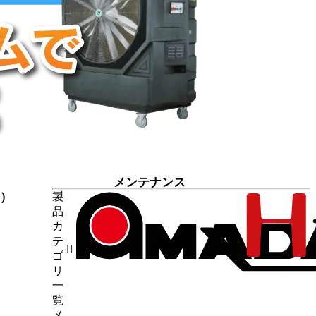
メンテナンス
7）
製
品
9）
カ
断機
（1）
テ
4）
ゴ
6）
リ
（5）
一
試験
（7）
覧
メ