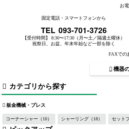
お電
固定電話・スマートフォンから
TEL
093-701-3726
【受付時間】 8:30〜17:30（月〜土／隔週土曜休）
祝祭日、お盆、年末年始など一部を除く
FAXで
機器
カテゴリから探す
板金機械・プレス
（119）
工作機械
溶接機・周辺機器
（16）
その他
板金機械・プレス
コーナーシャー
（10）
シャーリング
（18）
セット