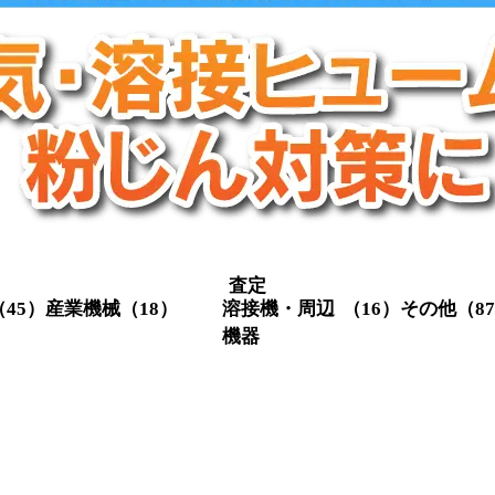
査定
（45）
産業機械
（18）
溶接機・周辺
（16）
その他
（8
機器
クレーン関係
（3）
定盤
（1
スクリューコ
（3）
メタル切
（4）
溶接機・関
（16）
ンプレッサー
集塵機
（
連機器
レシプロコン
（2）
チラー
（
（4）
プレッサー
輸送機器
射出成型機
（1）
測定器・
（5）
フォークリフ
（9）
機