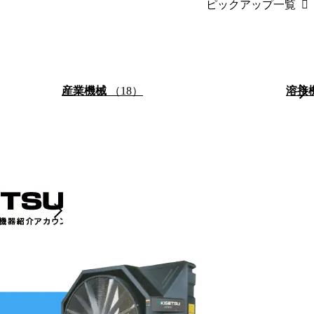
ピックアップ一覧
産業機械
（18）
溶接