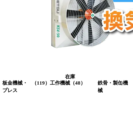
在庫
板金機械・
（119）
工作機械
（48）
鉄骨・製缶機
プレス
械
グラインダー
（3）
研削機
（1）
コーナーシ
（10）
アイアンワー
研磨機
（6）
ャー
カー
旋盤
（11）
シャーリン
（18）
ビームワーカ
フライス盤
（6）
グ
ー
マシニングセ
（4）
セットプレス
（5）
H鋼穴あけ加
ンター
タレットパ
（12）
工機