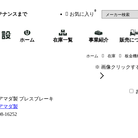
0
テナンスまで
お気に入り
ホーム
在庫一覧
事業紹介
販売に
アマダ製 プレスブレーキ（FBD1504
ホーム
在庫
板金機
※ 画像クリックす
アマダ製 プレスブレーキ
アマダ製
08-16252