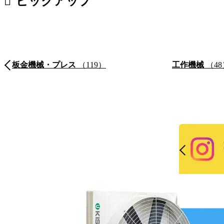
ピックアップ
板金機械・プレス
（119）
工作機械
（48