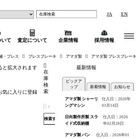
JA
EN
ついて
査定について
企業情報
採用情報
NT／2004年式）
械・プレス
プレスブレーキ
アマダ製
アマダ製 プレスブレーキ
ると拡大されます
最新情報
在
庫
ピックア
検
ップ
新着情報
お知らせ
索
お気に入りに登録
アマダ製 シャーリ
仕入日：2026年
ングマシン
03月14日
日向製作所製 スラ
仕入日：2026
検索する
イド式収納棚
年02月28日
アマダ製 バン
仕入日：2026年01