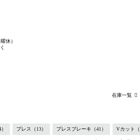
土曜休）
く
在庫一覧
（45）
産業機械
（18
4）
プレス
（13）
プレスブレーキ
（41）
Vカット
（