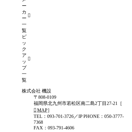
45）
ー
カ
ー
一
覧
ピ
ッ
ク
ア
ッ
プ
一
覧
株式会社 機設
〒808-0109
福岡県北九州市若松区南二島2丁目27-21［
MAP
］
TEL：093-701-3726／IP PHONE：050-3777-
7368
FAX：093-791-4606