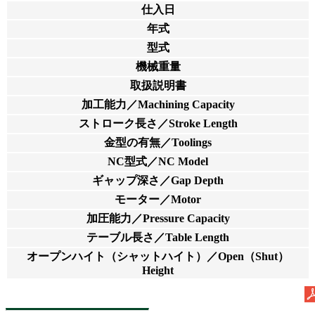
仕入日
年式
型式
機械重量
取扱説明書
加工能力／Machining Capacity
ストローク長さ／Stroke Length
金型の有無／Toolings
NC型式／NC Model
ギャップ深さ／Gap Depth
モーター／Motor
加圧能力／Pressure Capacity
テーブル長さ／Table Length
オープンハイト（シャットハイト）／Open（Shut）
Height