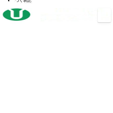
づく表記
マ
（4）
あ
レ
（2）
レ
シ
け
シ
ッ
ニ
加
プ
ト
ン
工
ロ
パ
グ
機
コ
ン
セ
ン
開
（3）
チ
ン
プ
先
プ
タ
レ
加
レ
ー
ッ
工
ス
サ
ボ
（14）
機
バリ
（4）
ー
ー
反
（1）
取り
ル
射
（1）
転
機
盤
出
機
プ
（13）
成
放
（3）
バ
（26）
レ
型
電
ン
ス
機
加
ド
工
プ
（40）
フ
（9）
ソ
機
レ
ォ
ー
ス
ー
形
（1）
ブ
ク
鋼
レ
リ