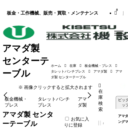
0
板金・工作機械、販売・買取・メンテナンス
アマダ製
センターテ
ホーム
在庫
板金機械・プレス
ーブル
アマダ製 センターテーブル（AE-2510NT用
タレットパンチプレス
アマダ製
アマ
センターテーブル／2013年式）
ダ製 センターテーブル
※ 画像クリックすると拡大されます
在
庫
板金機械・
タレットパンチ
アマ
ピッ
検
プレス
プレス
ダ製
ッ
索
アマダ製 センタ
アマダ
お気に入
ング
ーテーブル
りに登録