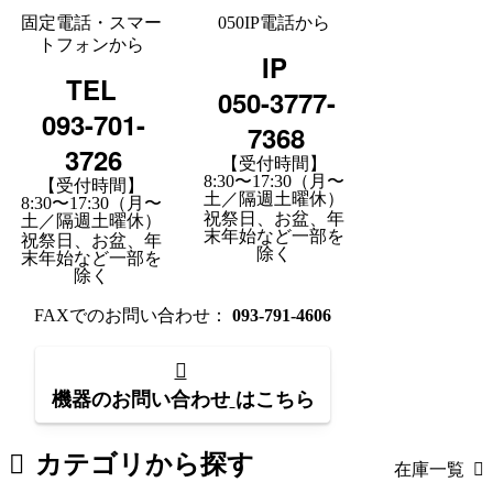
固定電話・スマー
050IP電話から
トフォンから
IP
TEL
050-3777-
093-701-
7368
3726
【受付時間】
8:30〜17:30（月〜
【受付時間】
土／隔週土曜休）
8:30〜17:30（月〜
祝祭日、お盆、年
土／隔週土曜休）
末年始など一部を
祝祭日、お盆、年
除く
末年始など一部を
除く
FAXでのお問い合わせ：
093-791-4606
機器のお問い合わせ
はこちら
カテゴリから探す
在庫一覧
板金機械・プレス
（118）
工作機械