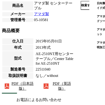
アマダ製 センターテー
日向製
商品名
検索する
ブル
イド
メーカー
アマダ製
アマダ
管理番号
05-10581
ドソ
アマダ
商品概要
ット
仕入日
2015年05月01日
アマダ
年式
2013年式
明加
AE-2510NT用センター
型式
テーブル／Center Table
for AE-2510NT
製造番号
22511040
取扱説明書
なし／without
PDF（日本語
PDF（英語
版）
版）
お電話によるお問い合わせ