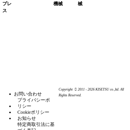
プレ
機械
械
グ
（3）
ラ
ス
溶接
（16）
イ
機・
ア
（4）
ク
（3）
ン
関連
イ
レ
コ
（10）
ダ
機器
ア
ー
ー
ー
ン
ン
ナ
ワ
関
研
（1）
ー
ー
係
削
シ
カ
機
ャ
ス
（3）
ー
ー
ク
研
（6）
ビ
（4）
リ
磨
シ
（18）
ー
ュ
機
ャ
ム
ー
ー
旋
（11）
ワ
コ
リ
Copyright
2011 - 2026 KISETSU co.,ltd. All
盤
ー
ン
お問い合わせ
ン
Rights Reserved.
フ
（6）
カ
プ
プライバシーポ
グ
ラ
ー
レ
リシー
セッ
（5）
イ
ッ
Cookieポリシー
H
（5）
トプ
ス
サ
お知らせ
鋼
レス
盤
ー
特定商取引法に基
穴
タ
（12）