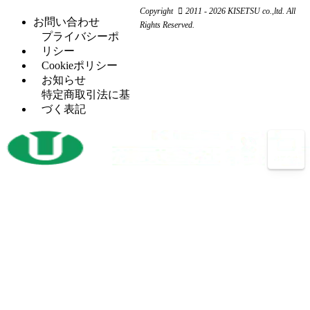
ワ
コ
リ
Copyright
2011 - 2026 KISETSU co.,ltd. All
盤
ー
ン
お問い合わせ
ン
Rights Reserved.
フ
（6）
カ
プ
プライバシーポ
グ
ラ
ー
レ
リシー
セッ
（5）
イ
ッ
Cookieポリシー
H
（5）
トプ
ス
サ
お知らせ
鋼
レス
盤
ー
特定商取引法に基
穴
タ
（12）
づく表記
マ
（4）
あ
レ
（2）
レ
シ
け
シ
ッ
ニ
加
プ
ト
ン
工
ロ
パ
グ
機
コ
ン
セ
ン
開
（3）
チ
ン
プ
先
プ
タ
レ
加
レ
ー
ッ
工
ス
サ
ボ
（14）
機
バリ
（4）
ー
ー
反
（1）
取り
ル
射
（1）
転
機
盤
出
機
プ
（13）
成