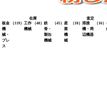
在庫
査定
板金
（119）
工作
（48）
鉄
（45）
産
（18）
溶接
（16）
機
機械
骨・
業
機・周
械・
製缶
機
辺機器
プレ
機械
械
グ
（3）
ラ
ス
溶接
（16）
イ
機・
ア
（4）
ク
（3）
ン
関連
イ
レ
コ
（10）
ダ
機器
ア
ー
ー
ー
ン
ン
ナ
ワ
関
研
（1）
ー
ー
係
削
シ
カ
機
ャ
ス
（3）
ー
ー
ク
研
（6）
ビ
（4）
リ
磨
シ
（18）
ー
ュ
機
ャ
ム
ー
ー
旋
（11）