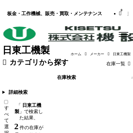
0
板金・工作機械、販売・買取・メンテナンス
日東工機製
ホーム
メーカー
日東工機製
カテゴリから探す
在庫一覧
板金機械・プレス
（119）
工作機械
在庫検索
詳細検索
「
日東工機
す
製
」で検索し
べ
た結果、
て
2
選
件の在庫が
択