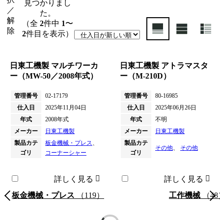
見つかりまし
／
た。
解
（全
2
件中
1
〜
除
2
件目を表示）
日東工機製 マルチワーカ
日東工機製 アトラマスタ
ー（MW-50／2008年式）
ー（M-210D）
管理番号
02-17179
管理番号
80-16985
仕入日
2025年11月04日
仕入日
2025年06月26日
年式
2008年式
年式
不明
メーカー
日東工機製
メーカー
日東工機製
製品カテ
板金機械・プレス
、
製品カテ
その他
、
その他
ゴリ
コーナーシャー
ゴリ
詳しく見る
詳しく見る
板金機械・プレス
（119）
工作機械
（48