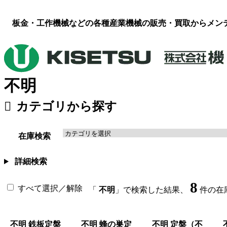
板金・工作機械などの各種産業機械の販売・買取からメン
不明
カテゴリから探す
板金機械・プレス
（118）
工作機械
溶接機・周辺機器
（16）
その他
在庫検索
詳細検索
8
すべて選択／解除
「
不明
」で検索した結果、
件の在
不明 鉄板定盤
不明 蜂の巣定
不明 定盤（不