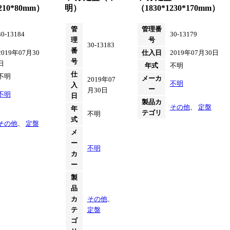
210*80mm）
明）
（1830*1230*170mm）
管
管理番
30-13184
30-13179
理
号
30-13183
番
2019年07月30
仕入日
2019年07月30日
号
日
年式
不明
仕
不明
メーカ
2019年07
不明
入
ー
月30日
不明
日
製品カ
その他
、
定盤
年
テゴリ
不明
式
その他
、
定盤
メ
ー
不明
カ
ー
製
品
カ
その他
、
テ
定盤
ゴ