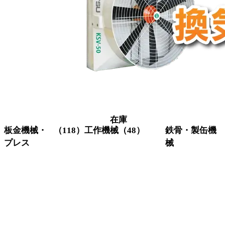
在庫
板金機械・
（118）
工作機械
（48）
鉄骨・製缶機
プレス
械
グラインダー
（3）
研削機
（1）
コーナーシ
（10）
アイアンワー
研磨機
（6）
ャー
カー
旋盤
（11）
シャーリン
（18）
ビームワーカ
フライス盤
（6）
グ
ー
マシニングセ
（4）
セットプレス
（5）
H鋼穴あけ加
ンター
タレットパ
（12）
工機
ボール盤
（14）