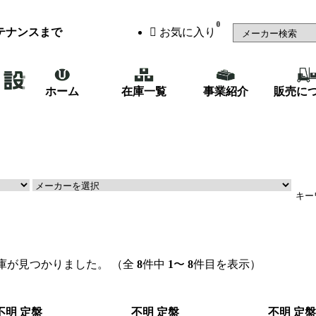
0
テナンスまで
お気に入り
ホーム
在庫一覧
事業紹介
販売に
（48）
鉄骨・製缶機械
（87）
庫が見つかりました。
（全
8
件中
1
〜
8
件目を表示）
不明 定盤
不明 定盤
不明 定盤