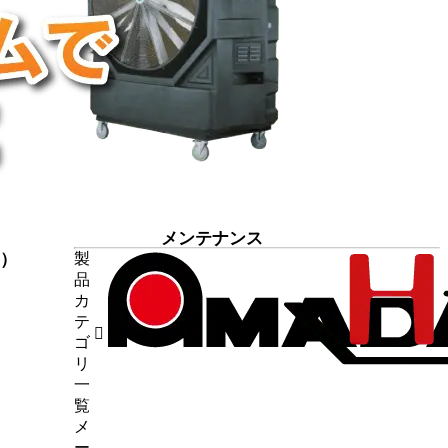
メンテナンス
7）
製
品
9）
カ
断機
（1）
テ
4）
ゴ
6）
リ
（5）
一
試験
（7）
覧
メ
45）
ー