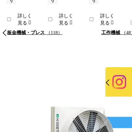
リ
リ
リ
詳しく
詳しく
詳しく
見る
見る
見る
板金機械・プレス
（118）
工作機械
（48