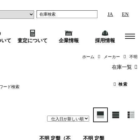
JA
EN
ついて
査定について
企業情報
採用情報
ホーム
メーカー
不明
在庫一覧
（45）
産業機械
（18
検索
不明 定盤（不
不明 定盤