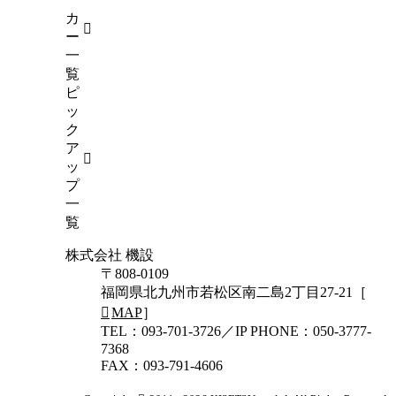
カ
ー
一
覧
ピ
ッ
ク
ア
ッ
プ
一
覧
株式会社 機設
〒808-0109
福岡県北九州市若松区南二島2丁目27-21［
MAP
］
TEL：093-701-3726／IP PHONE：050-3777-
7368
FAX：093-791-4606