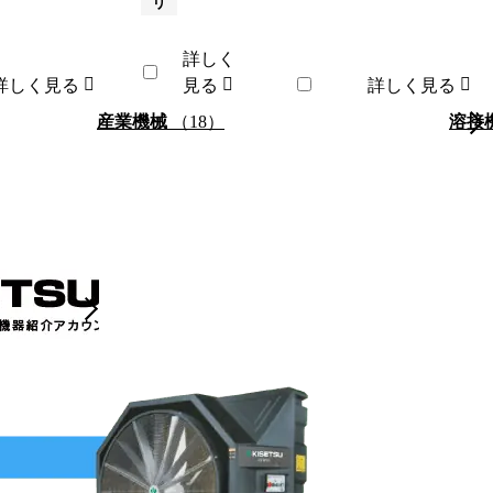
リ
詳しく
詳しく見る
見る
詳しく見る
産業機械
（18）
溶接