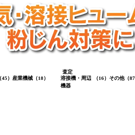
査定
（45）
産業機械
（18）
溶接機・周辺
（16）
その他
（8
機器
クレーン関係
（3）
定盤
（1
スクリューコ
（3）
メタル切
（4）
溶接機・関
（16）
ンプレッサー
集塵機
（
連機器
レシプロコン
（2）
チラー
（
（4）
プレッサー
輸送機器
射出成型機
（1）
測定器・
（5）
フォークリフ
（9）
機
ト
その他
（