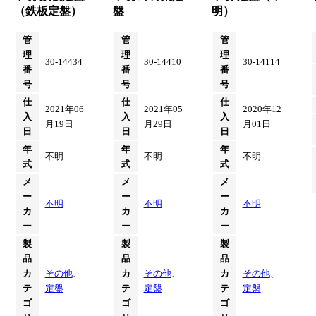
（鉄板定盤）
盤
明）
管
管
管
理
理
理
30-14434
30-14410
30-14114
番
番
番
号
号
号
仕
仕
仕
2021年06
2021年05
2020年12
入
入
入
月19日
月29日
月01日
日
日
日
年
年
年
不明
不明
不明
式
式
式
メ
メ
メ
ー
ー
ー
不明
不明
不明
カ
カ
カ
ー
ー
ー
製
製
製
品
品
品
カ
その他
、
カ
その他
、
カ
その他
、
テ
定盤
テ
定盤
テ
定盤
ゴ
ゴ
ゴ