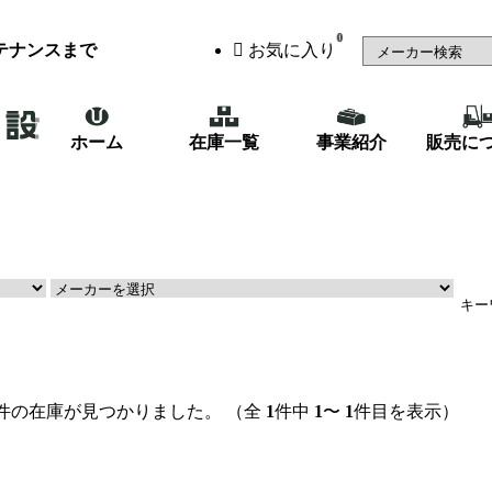
0
テナンスまで
お気に入り
ホーム
在庫一覧
事業紹介
販売に
（48）
鉄骨・製缶機械
（87）
件の在庫が見つかりました。
（全
1
件中
1
〜
1
件目を表示）