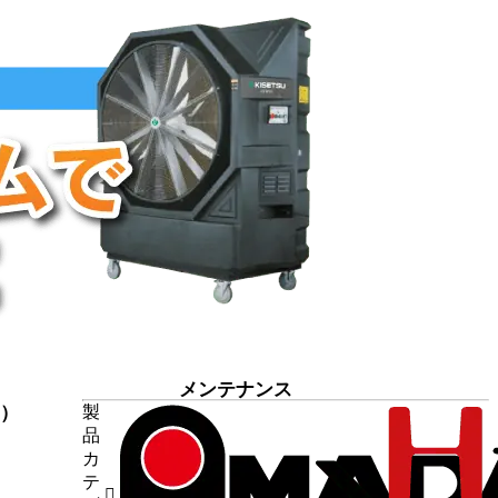
メンテナンス
7）
製
品
9）
カ
断機
（1）
テ