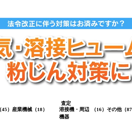
査定
（45）
産業機械
（18）
溶接機・周辺
（16）
その他
（8
機器
クレーン関係
（3）
定盤
（1
スクリューコ
（3）
メタル切
（4）
溶接機・関
（16）