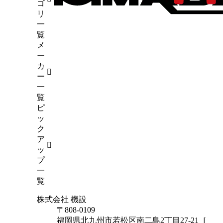
4）
ゴ
6）
リ
（5）
一
試験
（7）
覧
メ
45）
ー
カ
ー
一
覧
ピ
ッ
ク
ア
ッ
プ
一
覧
株式会社 機設
〒808-0109
福岡県北九州市若松区南二島2丁目27-21［