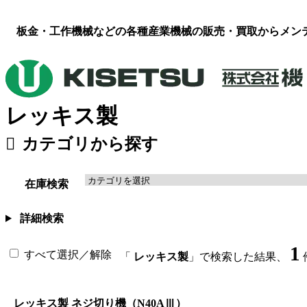
板金・工作機械などの各種産業機械の販売・買取からメン
レッキス製
カテゴリから探す
板金機械・プレス
（119）
工作機械
溶接機・周辺機器
（16）
その他
在庫検索
詳細検索
1
すべて選択／解除
「
レッキス製
」で検索した結果、
レッキス製 ネジ切り機（N40AⅢ）