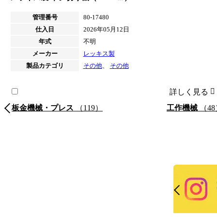
管理番号
80-17480
仕入日
2026年05月12日
年式
不明
メーカー
レッキス製
製品カテゴリ
その他
、
その他
詳しく見る
板金機械・プレス
（119）
工作機械
（48