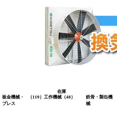
在庫
板金機械・
（119）
工作機械
（48）
鉄骨・製缶機
プレス
械
グラインダー
（3）
研削機
（1）
コーナーシ
（10）
アイアンワー