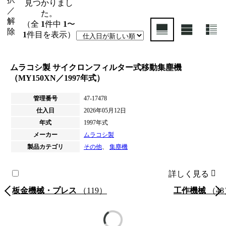
見つかりまし
／
た。
解
（全
1
件中
1
〜
除
1
件目を表示）
ムラコシ製 サイクロンフィルター式移動集塵機
（MY150XN／1997年式）
管理番号
47-17478
仕入日
2026年05月12日
年式
1997年式
メーカー
ムラコシ製
製品カテゴリ
その他
、
集塵機
詳しく見る
板金機械・プレス
（119）
工作機械
（48