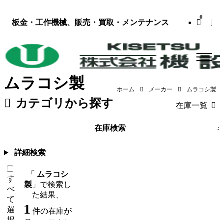
0
板金・工作機械、販売・買取・メンテナンス
ムラコシ製
ホーム
メーカー
ムラコシ製
カテゴリから探す
在庫一覧
板金機械・プレス
（119）
工作機械
在庫検索
詳細検索
「
ムラコシ
す
製
」で検索し
べ
た結果、
て
1
選
件の在庫が
択