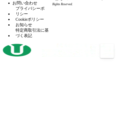
ー
ン
お問い合わせ
ン
Rights Reserved.
フ
（6）
カ
プ
プライバシーポ
グ
ラ
ー
レ
リシー
セッ
（5）
イ
ッ
Cookieポリシー
H
（5）
トプ
ス
サ
お知らせ
鋼
レス
盤
ー
特定商取引法に基
穴
タ
（12）
づく表記
マ
（4）
あ
レ
（2）
レ
シ
け
シ
ッ
ニ
加
プ
ト
ン
工
ロ
パ
グ
機
コ
ン
セ
ン
開
（3）
チ
ン
プ
先
プ
タ
レ
加
レ
ー
ッ
工
ス
サ
ボ
（14）
機
バリ
（4）
ー
ー
反
（1）
取り
ル
射
（1）
転
機
盤
出
機
プ
（13）
成
放
（3）
バ
（26）
レ
型