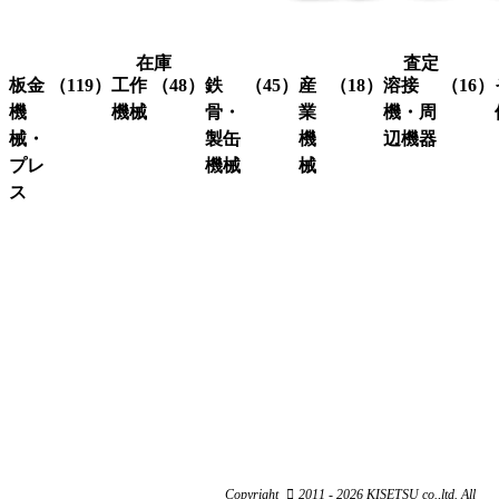
在庫
査定
板金
（119）
工作
（48）
鉄
（45）
産
（18）
溶接
（16）
機
機械
骨・
業
機・周
械・
製缶
機
辺機器
プレ
機械
械
グ
（3）
ラ
ス
溶接
（16）
イ
機・
ア
（4）
ク
（3）
ン
関連
イ
レ
コ
（10）
ダ
機器
ア
ー
ー
ー
ン
ン
ナ
ワ
関
研
（1）
ー
ー
係
削
シ
カ
機
ャ
ス
（3）
ー
ー
ク
研
（6）
ビ
（4）
リ
磨
シ
（18）
ー
ュ
機
ャ
ム
ー
ー
旋
（11）
ワ
コ
リ
Copyright
2011 - 2026 KISETSU co.,ltd. All
盤